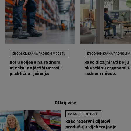
ERGONOMIJA NA RADNOM MJESTU
ERGONOMIJA NA RADNOM M
Bol u koljenu na radnom
Kako dizajnirati bolju
mjestu: najčešći uzroci i
akustičnu ergonomiju
praktična rješenja
radnom mjestu
Otkrij više
SAVJETI I TRENDOVI
Kako rezervni dijelovi
produžuju vijek trajanja