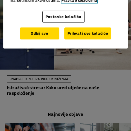
marketinškim aktivnostima.
Pravila o kolačićima
Postavke kolačića
Odbij sve
Prihvati sve kolačiće
UNAPRJEĐENJE RADNOG OKRUŽENJA
Istraživač stresa: Kako ured utječe na naše
raspoloženje
Najnovije objave