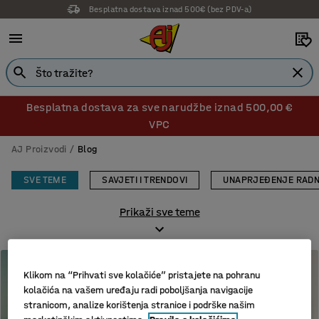
Besplatna dostava iznad 500€ (bez PDV-a)
Besplatna dostava za sve narudžbe iznad 500,00 €
VPC
AJ Proizvodi
Blog
SVE TEME
SAVJETI I TRENDOVI
UNAPRJEĐENJE RAD
Prikaži sve teme
Klikom na “Prihvati sve kolačiće” pristajete na pohranu
kolačića na vašem uređaju radi poboljšanja navigacije
stranicom, analize korištenja stranice i podrške našim