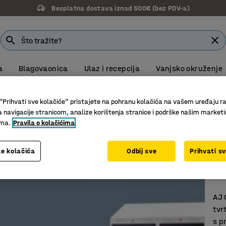
Besplatna dostava iznad 500€ (bez PDV-a)
a
Blagovaonica
Ulaz i recepcija
Vanjsko okruženje
Besplatna dostava za sve narudžbe iznad 500,00 € VPC
“Prihvati sve kolačiće” pristajete na pohranu kolačića na vašem uređaju ra
a navigacije stranicom, analize korištenja stranice i podrške našim market
ima.
Pravila o kolačićima
e kolačića
Odbij sve
Prihvati s
St
mj
AJ 
tvr
s p