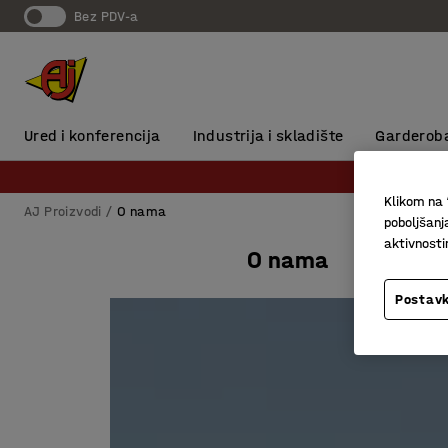
Bez PDV-a
Ured i konferencija
Industrija i skladište
Garderob
Klikom na 
AJ Proizvodi
O nama
poboljšanj
aktivnost
O nama
Postavk