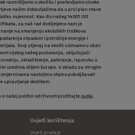
jek razmišljamo o okolišu i postavljamo visoke
tjeve našim dobavljačima da u prvi plan stave
lošku svjesnost. Kao dio našeg 14001 ISO
tifikata, za naš rad dodijeljeno nam je
znanje na smanjenju ekoloških troškova
podarenja otpadom i potrošnje energije i
erijala. Svoj utjecaj na okoliš uzimamo u obzir
ekom cijelog našeg poslovanja, uključujući
izvodnju, skladištenje, pakiranje, isporuku u
im uredima diljem Europe. U skladu sa strogim
 smjernicama nastojimo stalno poboljšavati
e upravljanje okolišem.
e o našoj politici održivosti pročitajte
ovdje
.
Uvjeti korištenja
Uvjeti prodaje