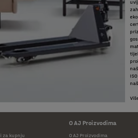
uvi
zah
eko
cer
pri
gos
mat
tij
pro
naš
ISO
naš
Viš
O AJ Proizvodima
či za kupnju
O AJ Proizvodima