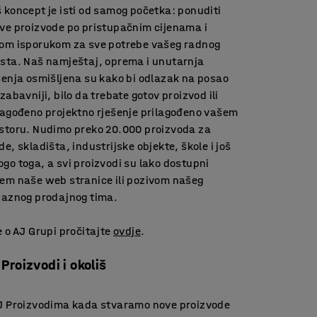
 koncept je isti od samog početka: ponuditi
ve proizvode po pristupačnim cijenama i
om isporukom za sve potrebe vašeg radnog
sta. Naš namještaj, oprema i unutarnja
šenja osmišljena su kako bi odlazak na posao
 zabavniji, bilo da trebate gotov proizvod ili
lagođeno projektno rješenje prilagođeno vašem
storu. Nudimo preko 20.000 proizvoda za
de, skladišta, industrijske objekte, škole i još
go toga, a svi proizvodi su lako dostupni
em naše web stranice ili pozivom našeg
baznog prodajnog tima.
e o AJ Grupi pročitajte
ovdje
.
Proizvodi i okoliš
J Proizvodima kada stvaramo nove proizvode