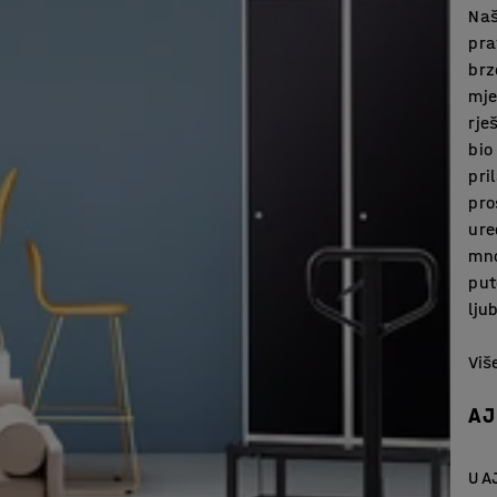
Naš
pra
brz
mje
rje
bio
pri
pro
ure
mno
put
lju
Viš
AJ 
U A