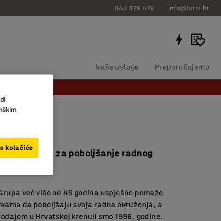
042 379 479
info@larix.hr
Naše usluge
Preporučujemo
di
inškim
ve kolačiće
ručnjaci smo za poboljšanje radnog
esta
Grupa već više od 45 godina uspješno pomaže
tkama da poboljšaju svoja radna okruženja, a
rodajom u Hrvatskoj krenuli smo 1998. godine.