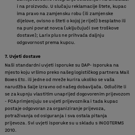
i na proizvodu. U slučaju reklamacije štete, kupac
ima pravo na zamjensku robu (ili zamjenske
dijelove, ovisno o šteti o kojoj je riječ) besplatno ili
na puni povrat novca (uključujući sve troškove
dostave); Larix plus ne prihvaća daljnju
odgovornost prema kupcu.
7. Uvjeti dostave
Naši standardni uvjeti isporuke su DAP- Isporuka na
mjesto koju vršimo preko našeg logističkog partnera Mail
Boxes Etc. ili jedne od mreže kurira ukoliko se vaša
narudžba šalje izravno od našeg dobavljača. Odlučite li
se za kupnju vlastitim unaprijed dogovorenim prijevozom
- FCA primjenjuju se uvjeti prijevoznika i tada kupac
postaje odgovoran za organiziranje prijevoza,
potraživanja od osiguranja i sva ostala pitanja
prijevoza. Svi uvjeti isporuke su u skladu s INCOTERMS
2010.