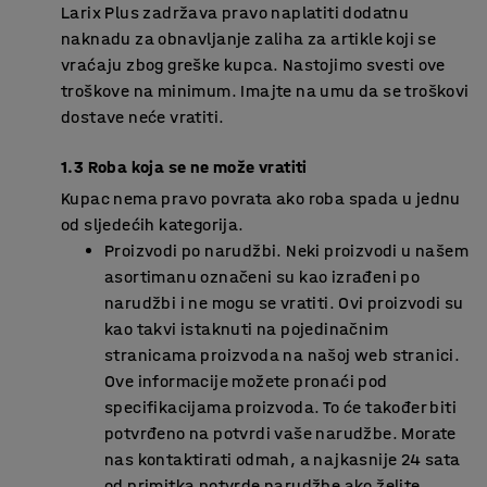
Larix Plus zadržava pravo naplatiti dodatnu
naknadu za obnavljanje zaliha za artikle koji se
vraćaju zbog greške kupca. Nastojimo svesti ove
troškove na minimum. Imajte na umu da se troškovi
dostave neće vratiti.
1.3 Roba koja se ne može vratiti
Kupac nema pravo povrata ako roba spada u jednu
od sljedećih kategorija.
Proizvodi po narudžbi. Neki proizvodi u našem
asortimanu označeni su kao izrađeni po
narudžbi i ne mogu se vratiti. Ovi proizvodi su
kao takvi istaknuti na pojedinačnim
stranicama proizvoda na našoj web stranici.
Ove informacije možete pronaći pod
specifikacijama proizvoda. To će također biti
potvrđeno na potvrdi vaše narudžbe. Morate
nas kontaktirati odmah, a najkasnije 24 sata
od primitka potvrde narudžbe ako želite