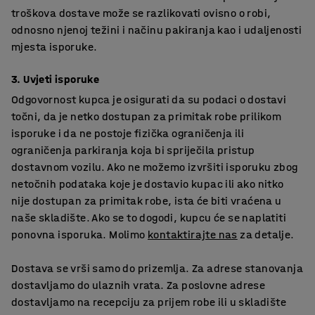
troškova dostave može se razlikovati ovisno o robi,
odnosno njenoj težini i načinu pakiranja kao i udaljenosti
mjesta isporuke.
3. Uvjeti isporuke
Odgovornost kupca je osigurati da su podaci o dostavi
točni, da je netko dostupan za primitak robe prilikom
isporuke i da ne postoje fizička ograničenja ili
ograničenja parkiranja koja bi spriječila pristup
dostavnom vozilu. Ako ne možemo izvršiti isporuku zbog
netočnih podataka koje je dostavio kupac ili ako nitko
nije dostupan za primitak robe, ista će biti vraćena u
naše skladište. Ako se to dogodi, kupcu će se naplatiti
ponovna isporuka. Molimo
kontaktirajte nas
za detalje.
Dostava se vrši samo do prizemlja. Za adrese stanovanja
dostavljamo do ulaznih vrata. Za poslovne adrese
dostavljamo na recepciju za prijem robe ili u skladište