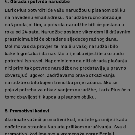
4. Obrada i potvrda narudžbe
Larix Plus potvrditi će vašu narudžbu u pisanom obliku
na navedenu email adresu. Narudžbe ručno obrađuje
naš prodajni tim, a potvrda narudžbe biti će poslana u
roku od 24 sata. Narudžbe poslane vikendom ili državnim
praznicima biti će obrađene sljedećeg radnog dana.
Molimo vas da provjerite ima li u vašoj narudžbi bilo
kakvih grešaka i da nas što prije obavijestite ako budu
potrebni ispravci. Napominjemo da niti obrada plaćanja
niti primitak potvrde narudžbe ne predstavljaju pravno
obvezujući ugovor. Zadržavamo pravo otkazivanja
narudžbe u bilo kojem trenutku prije računa. Ako se
pojavi potreba za otkazivanjem narudžbe, Larix Plus će o
tome obavijestiti kupca u pisanom obliku.
5. Promotivni kodovi
Ako imate važeći promotivni kod, možete ga unijeti kada
dođete na stranicu Naplata prilikom naručivanja. Svaki
promotivni kod ima svoja vremenska ograničenja i