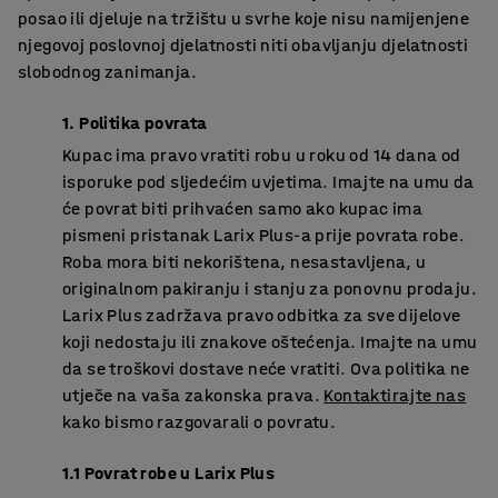
posao ili djeluje na tržištu u svrhe koje nisu namijenjene
njegovoj poslovnoj djelatnosti niti obavljanju djelatnosti
slobodnog zanimanja.
1. Politika povrata
Kupac ima pravo vratiti robu u roku od 14 dana od
isporuke pod sljedećim uvjetima. Imajte na umu da
će povrat biti prihvaćen samo ako kupac ima
pismeni pristanak Larix Plus-a prije povrata robe.
Roba mora biti nekorištena, nesastavljena, u
originalnom pakiranju i stanju za ponovnu prodaju.
Larix Plus zadržava pravo odbitka za sve dijelove
koji nedostaju ili znakove oštećenja. Imajte na umu
da se troškovi dostave neće vratiti. Ova politika ne
utječe na vaša zakonska prava.
Kontaktirajte nas
kako bismo razgovarali o povratu.
1.1 Povrat robe u Larix Plus