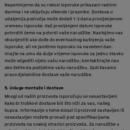
Napominjemo da su rokovi isporuke prikazani radnim
danima i ne uključuju vikende i praznike. Dostava u
udaljenija područja može dodati 1-2 dana procijenjenom
vremenu isporuke. Vaš procijenjeni datum isporuke
potvrditi ćemo na potvrdi vaše narudžbe. Nastojimo vas
obavijestiti ako dođe do eventualnog kašnjenja vaše
isporuke, ali ne jamčimo isporuku na navedeni dan.
Imajte na umu da dulje vrijeme isporuke za jednu stavku
može odgoditi cijelu vašu narudžbu; kontaktirajte nas
ako želite da podijelimo vašu narudžbu. Zadržavamo
pravo djelomične dostave vaše narudžbe.
5. Usluge montaže i dostave
Mnogi od naših proizvoda isporučuju se nesastavljeni
kako bi troškovi dostave bili što niži za vas, našeg
kupca. Informacije o tome dolazi li proizvod sastavljen ili
nesastavljen možete pronaći pod specifikacijama
proizvoda na svakoj stranici proizvoda. Za narudžbe u