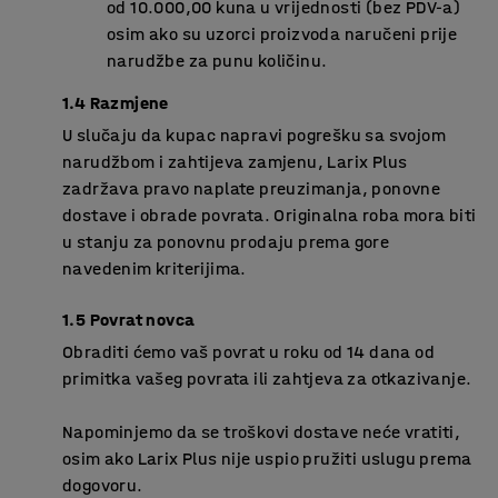
od 10.000,00 kuna u vrijednosti (bez PDV-a)
osim ako su uzorci proizvoda naručeni prije
narudžbe za punu količinu.
1.4 Razmjene
U slučaju da kupac napravi pogrešku sa svojom
narudžbom i zahtijeva zamjenu, Larix Plus
zadržava pravo naplate preuzimanja, ponovne
dostave i obrade povrata. Originalna roba mora biti
u stanju za ponovnu prodaju prema gore
navedenim kriterijima.
1.5 Povrat novca
Obraditi ćemo vaš povrat u roku od 14 dana od
primitka vašeg povrata ili zahtjeva za otkazivanje.
Napominjemo da se troškovi dostave neće vratiti,
osim ako Larix Plus nije uspio pružiti uslugu prema
dogovoru.