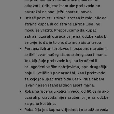
otkazati. Odbijene isporuke proizvoda po
narudžbi ne podliježu povratu novca.
Otirač po mjeri. Otirač izrezan iz role, bilo od
strane kupca ili od strane Larix Plusa, ne
mogu se vratiti. Preporučamo da kupac
zatraži uzorak otirača prije narudžbe kako bi
se uvjerio da je to ono što mu zaista treba.
Personalizirani proizvodi i posebno naručeni
artikli izvan našeg standardnog asortimana.
To uključuje proizvode koji su izrađeni ili
prilagođeni vašim zahtjevima, npr. drugačiju
boju ili veličinu po narudžbi, kao i proizvode
za koje je kupac tražio da Larix Plus nabavi
izvan našeg standardnog asortimana.
Roba naručena u količini većoj od 50 osim ako
uzorak proizvoda nije naručen prije narudžbe
za punu količinu.
Roba čija je ukupna vrijednost narudžbe veća