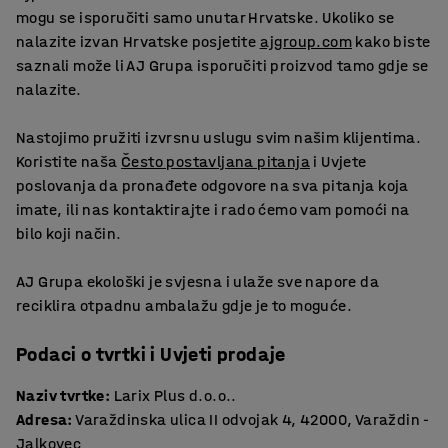
mogu se isporučiti samo unutar Hrvatske. Ukoliko se
nalazite izvan Hrvatske posjetite
ajgroup.com
kako biste
saznali može li AJ Grupa isporučiti proizvod tamo gdje se
nalazite.
Nastojimo pružiti izvrsnu uslugu svim našim klijentima.
Koristite naša
Često postavljana pitanja
i Uvjete
poslovanja da pronađete odgovore na sva pitanja koja
imate, ili nas kontaktirajte i rado ćemo vam pomoći na
bilo koji način.
AJ Grupa ekološki je svjesna i ulaže sve napore da
reciklira otpadnu ambalažu gdje je to moguće.
Podaci o tvrtki i Uvjeti prodaje
Naziv tvrtke:
Larix Plus d.o.o..
Adresa:
Varaždinska ulica II odvojak 4, 42000, Varaždin -
Jalkovec