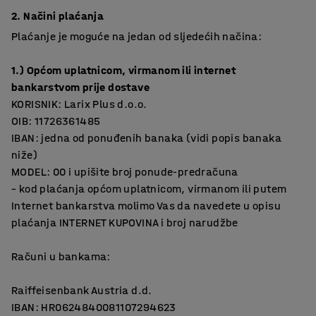
2. Načini plaćanja
Plaćanje je moguće na jedan od sljedećih načina:
1.) Općom uplatnicom, virmanom ili internet
bankarstvom prije dostave
KORISNIK: Larix Plus d.o.o.
OIB: 11726361485
IBAN: jedna od ponuđenih banaka (vidi popis banaka
niže)
MODEL: 00 i upišite broj ponude-predračuna
– kod plaćanja općom uplatnicom, virmanom ili putem
Internet bankarstva molimo Vas da navedete u opisu
plaćanja INTERNET KUPOVINA i broj narudžbe
Računi u bankama:
Raiffeisenbank Austria d.d.
IBAN: HR0624840081107294623