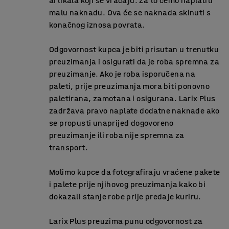
artikala koji se vraćaju. Za to ćemo naplatiti
malu naknadu. Ova će se naknada skinuti s
konačnog iznosa povrata.
Odgovornost kupca je biti prisutan u trenutku
preuzimanja i osigurati da je roba spremna za
preuzimanje. Ako je roba isporučena na
paleti, prije preuzimanja mora biti ponovno
paletirana, zamotana i osigurana. Larix Plus
zadržava pravo naplate dodatne naknade ako
se propusti unaprijed dogovoreno
preuzimanje ili roba nije spremna za
transport.
Molimo kupce da fotografiraju vraćene pakete
i palete prije njihovog preuzimanja kako bi
dokazali stanje robe prije predaje kuriru.
Larix Plus preuzima punu odgovornost za