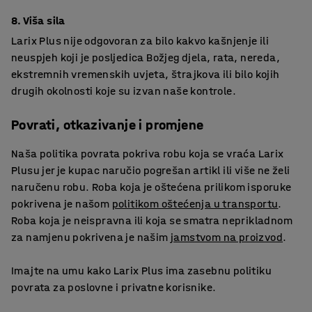
8. Viša sila
Larix Plus nije odgovoran za bilo kakvo kašnjenje ili
neuspjeh koji je posljedica Božjeg djela, rata, nereda,
ekstremnih vremenskih uvjeta, štrajkova ili bilo kojih
drugih okolnosti koje su izvan naše kontrole.
Povrati, otkazivanje i promjene
Naša politika povrata pokriva robu koja se vraća Larix
Plusu jer je kupac naručio pogrešan artikl ili više ne želi
naručenu robu. Roba koja je oštećena prilikom isporuke
pokrivena je našom
politikom oštećenja u transportu
.
Roba koja je neispravna ili koja se smatra neprikladnom
za namjenu pokrivena je našim
jamstvom na proizvod
.
Imajte na umu kako Larix Plus ima zasebnu politiku
povrata za poslovne i privatne korisnike.