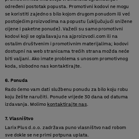
određeni postotak popusta. Promotivni kodovi ne mogu
se koristiti zajedno s bilo kojom drugom ponudom ili već
postojećim proizvodima na popustu (uključujući snižene
cijene i paketne ponude). Važeći su samo promotivni
kodovi koji se oglašavaju na ajproizvodi.com ili na
ostalim društvenim i promotivnim materijalima; kodovi
dostupni na web stranicama trećih strana možda neće
biti valjani. Ako imate problema s unosom promotivnog
koda, slobodno nas kontaktirajte.
6. Ponuda
Rado ćemo vam dati službenu ponudu za bilo koju robu
koju želite naručiti. Ponude vrijede 30 dana od datuma
izdavanja. Molimo
kontaktirajte nas
.
7. Vlasništvo
Larix Plus d.o.o. zadržava puno vlasništvo nad robom
sve dokle se ne primi potpuna uplata.