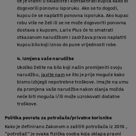
će je vratiti u skladište i kontaktirati kupca kako bi
dogovorili ponovnu isporuku. Ako se to dogodi,
kupcu će se naplatiti ponovna isporuka. Ako kupac
robu više ne želi ili se ne može dogovoriti ponovna
dostava s kupcem, Larix Plus će to smatrati
otkazanom narudžbom i zadržava pravo naplatiti
kupcu bilo koji iznos do pune vrijednosti robe.
4. Izmjena vaše narudžbe
Ukoliko želite na bilo koji način promijeniti svoju
narudžbu,
javite nam
se što je prije moguće kako
bismo izbjegli nepotrebne troškove. Imajte na umu
da promjena vaše narudžbe nakon slanja možda
neće biti moguća i/ili može uzrokovati dodatne
troškove.
Politika povrata za potrošače/privatne korisnike
Kako je definirano Zakonom o zaštiti potrošača iz 2019.,
"potrošač" je svaka fizička osoba koja sklapa pravni