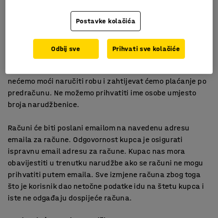
kreditnog statusa kupca. Također zadržavamo pravo
Postavke kolačića
isporuke robe pouzećem.
Zahtijevamo službenu narudžbu ili broj narudžbenice za
Odbij sve
Prihvati sve kolačiće
sve narudžbe. Molimo da se ove informacije pošalju
emailom na info@larix.hr. Bez broja narudžbenice
nećemo moći naručiti robu i zahtijevat ćemo plaćanje po
predračunu. Ne možemo prihvatiti ime osobe umjesto
broja narudžbenice.
Računi će biti poslani emailom na navedenu adresu
emaila za račune. Odgovornost kupca je osigurati
ispravnu email adresu za račune. Kupac nas mora
obavijestiti u trenutku narudžbe ako se računi ne mogu
prihvatiti putem emaila. Sve izmjene računa zbog toga
što je korisnik dao netočne podatke idu na štetu kupca i
iste ne odgađaju dospijeće računa.