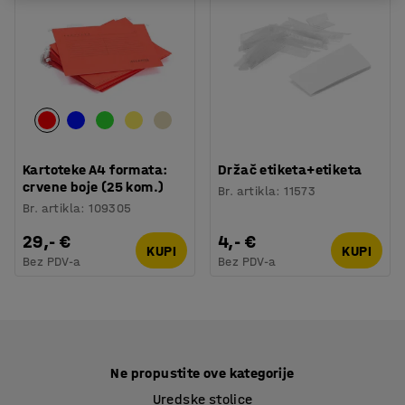
Kartoteke A4 formata:
Držač etiketa+etiketa
crvene boje (25 kom.)
Br. artikla
:
11573
Br. artikla
:
109305
29,- €
4,- €
KUPI
KUPI
Bez PDV-a
Bez PDV-a
Ne propustite ove kategorije
Uredske stolice