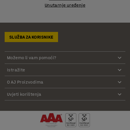
Unutarnje uređenje
SLUŽBA ZA KORISNIKE
Možemo li vam pomoći?
Istražite
O AJ Proizvodima
Uvjeti korištenja