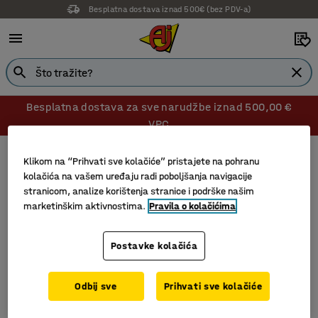
Besplatna dostava iznad 500€ (bez PDV-a)
Besplatna dostava za sve narudžbe iznad 500,00 €
VPC
Uredski dodaci
Stalci za prijenosno računalo i tablet
Klikom na “Prihvati sve kolačiće” pristajete na pohranu
Stalci za prijenosno računalo i tablet
kolačića na vašem uređaju radi poboljšanja navigacije
stranicom, analize korištenja stranice i podrške našim
marketinškim aktivnostima.
Pravila o kolačićima
Filtri
Sortiraj
Postavke kolačića
1 proizvoda
Odbij sve
Prihvati sve kolačiće