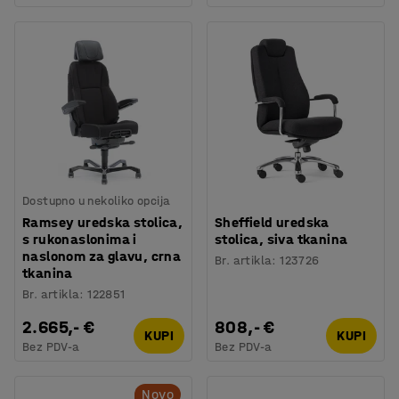
Dostupno u nekoliko opcija
Ramsey uredska stolica,
Sheffield uredska
s rukonaslonima i
stolica, siva tkanina
naslonom za glavu, crna
Br. artikla
:
123726
tkanina
Br. artikla
:
122851
2.665,- €
808,- €
KUPI
KUPI
Bez PDV-a
Bez PDV-a
Novo