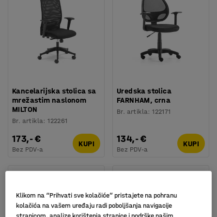
Kancelarijska stolica sa
Uredska stolica
mrežastim naslonom
FARNHAM, crna
MILTON
Br. artikla
:
122171
Br. artikla
:
122261
173,- €
134,- €
KUPI
KUPI
Bez PDV-a
Bez PDV-a
Klikom na “Prihvati sve kolačiće” pristajete na pohranu
kolačića na vašem uređaju radi poboljšanja navigacije
stranicom, analize korištenja stranice i podrške našim