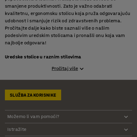
smanjene produktivnosti. Zato je važno odabrati
kvalitetnu, ergonomsku stolicu koja pruža odgovarajuću
udobnost i smanjuje rizik od zdravstvenih problema.
Pročitajte dalje kako biste saznali više o našim
podesivim uredskim stolicama i pronašli onu koja vam
najbolje odgovara!
Uredske stolice u raznim stilovima
Pročitaj više
U AJ Proizvodima nudimo širok asortiman uredskih
stolica s raznim funkcijama i stilovima. Ako tražite
modernu uredsku stolicu koja će unijeti luksuzan izgled u
vaš radni prostor, imamo klasične modele za svačiji
SLUŽBA ZA KORISNIKE
ukus. Ako vam je potrebna iznimno funkcionalna i
ergonomska stolica ili gaming stolica za dugotrajno
sjedenje, nudimo udobne stolice za 24-satnu upotrebu.
Možemo li vam pomoći?
Trebate pomoć pri odabiru idealne uredske stolice?
Pogledajte naš vodič za odabir najbolje uredske stolice
Istražite
za vas!