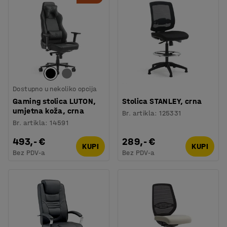
Dostupno u nekoliko opcija
Gaming stolica LUTON,
Stolica STANLEY, crna
umjetna koža, crna
Br. artikla
:
125331
Br. artikla
:
14591
493,- €
289,- €
KUPI
KUPI
Bez PDV-a
Bez PDV-a