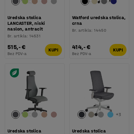
Uredska stolica
Watford uredska stolica,
LANCASTER, niski
crna
naslon, antracit
Br. artikla
:
14450
Br. artikla
:
14531
515,- €
414,- €
KUPI
KUPI
Bez PDV-a
Bez PDV-a
+
3
Uredska stolica
Uredska stolica