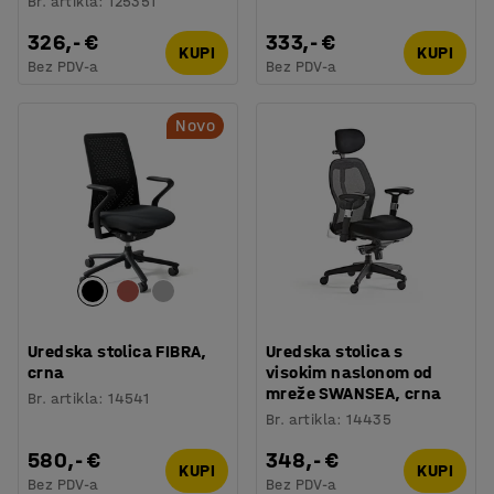
Br. artikla
:
125351
326,- €
333,- €
KUPI
KUPI
Bez PDV-a
Bez PDV-a
Novo
Uredska stolica FIBRA,
Uredska stolica s
crna
visokim naslonom od
mreže SWANSEA, crna
Br. artikla
:
14541
Br. artikla
:
14435
580,- €
348,- €
KUPI
KUPI
Bez PDV-a
Bez PDV-a