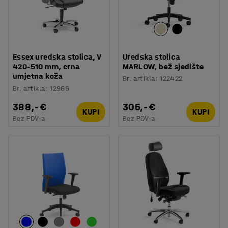
Essex uredska stolica, V
Uredska stolica
420-510 mm, crna
MARLOW, bež sjedište
umjetna koža
Br. artikla
:
122422
Br. artikla
:
12966
388,- €
305,- €
KUPI
KUPI
Bez PDV-a
Bez PDV-a