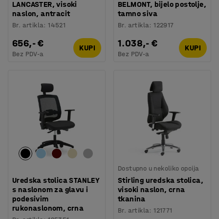
LANCASTER, visoki
BELMONT, bijelo postolje,
naslon, antracit
tamno siva
Br. artikla
:
14521
Br. artikla
:
122917
656,- €
1.038,- €
KUPI
KUPI
Bez PDV-a
Bez PDV-a
Dostupno u nekoliko opcija
Uredska stolica STANLEY
Stirling uredska stolica,
s naslonom za glavu i
visoki naslon, crna
podesivim
tkanina
rukonaslonom, crna
Br. artikla
:
121771