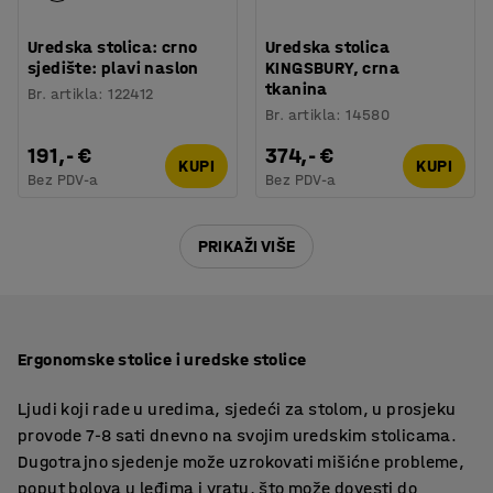
Uredska stolica: crno
Uredska stolica
sjedište: plavi naslon
KINGSBURY, crna
tkanina
Br. artikla
:
122412
Br. artikla
:
14580
191,- €
374,- €
KUPI
KUPI
Bez PDV-a
Bez PDV-a
PRIKAŽI VIŠE
Ergonomske stolice i uredske stolice
Ljudi koji rade u uredima, sjedeći za stolom, u prosjeku
provode 7-8 sati dnevno na svojim uredskim stolicama.
Dugotrajno sjedenje može uzrokovati mišićne probleme,
poput bolova u leđima i vratu, što može dovesti do