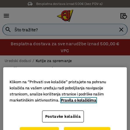
Besplatna dostava iznad 500€ (bez PDV-a)
Besplatna dostava za sve narudžbe iznad 500,00 €
VPC
Uredski dodaci
Kutije za spremanje
Kutije za spremanje
Klikom na “Prihvati sve kolačiće” pristajete na pohranu
kolačića na vašem uređaju radi poboljšanja navigacije
stranicom, analize korištenja stranice i podrške našim
Filtri
Sortiraj
marketinškim aktivnostima.
Pravila o kolačićima
4 proizvoda
Postavke kolačića