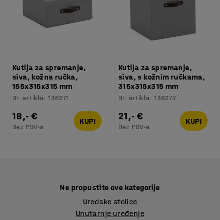
Kutija za spremanje,
Kutija za spremanje,
siva, kožna ručka,
siva, s kožnim ručkama,
155x315x315 mm
315x315x315 mm
Br. artikla
:
136271
Br. artikla
:
136272
18,- €
21,- €
KUPI
KUPI
Bez PDV-a
Bez PDV-a
Ne propustite ove kategorije
Uredske stolice
Unutarnje uređenje