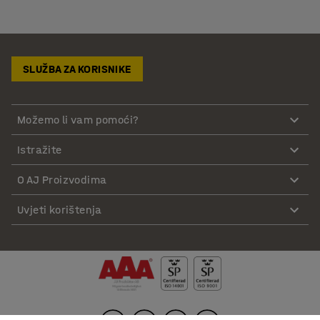
SLUŽBA ZA KORISNIKE
Možemo li vam pomoći?
Istražite
O AJ Proizvodima
Uvjeti korištenja