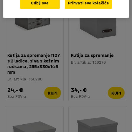
Odbij sve
Prihvati sve kolačiće
Kutija za spremanje TIDY
Kutija za spremanje
s 2 ladice, siva s kožnim
Br. artikla
:
136276
ručkama, 255x330x145
mm
Br. artikla
:
136280
24,- €
34,- €
KUPI
KUPI
Bez PDV-a
Bez PDV-a