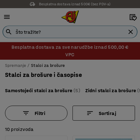
Besplatna dostava iznad 500€ (bez PDV-a)
Besplatna dostava za sve narudžbe iznad 500,00 €
VPC
Spremanje
Stalci za brošure
Stalci za brošure i časopise
Samostojeći stalci za brošure
(5)
Zidni stalci za brošure
(
Filtri
Sortiraj
10 proizvoda