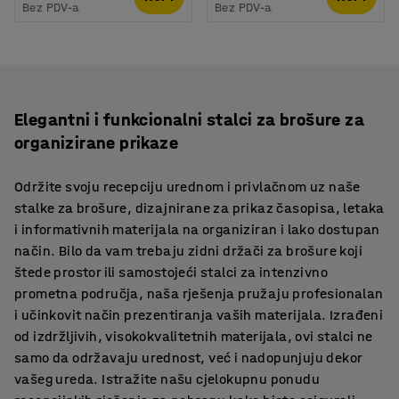
Bez PDV-a
Bez PDV-a
Elegantni i funkcionalni stalci za brošure za
organizirane prikaze
Održite svoju recepciju urednom i privlačnom uz naše
stalke za brošure, dizajnirane za prikaz časopisa, letaka
i informativnih materijala na organiziran i lako dostupan
način. Bilo da vam trebaju zidni držači za brošure koji
štede prostor ili samostojeći stalci za intenzivno
prometna područja, naša rješenja pružaju profesionalan
i učinkovit način prezentiranja vaših materijala. Izrađeni
od izdržljivih, visokokvalitetnih materijala, ovi stalci ne
samo da održavaju urednost, već i nadopunjuju dekor
vašeg ureda. Istražite našu cjelokupnu ponudu