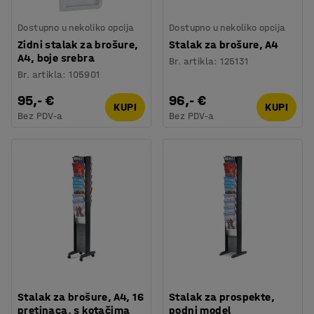
Dostupno u nekoliko opcija
Dostupno u nekoliko opcija
Zidni stalak za brošure,
Stalak za brošure, A4
A4, boje srebra
Br. artikla
:
125131
Br. artikla
:
105901
95,- €
96,- €
KUPI
KUPI
Bez PDV-a
Bez PDV-a
Stalak za brošure, A4, 16
Stalak za prospekte,
pretinaca, s kotačima
podni model