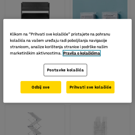
Klikom na “Prihvati sve kolačiće” pristajete na pohranu
kolačića na vašem uređaju radi poboljšanja navigacije
stranicom, analize korištenja stranice i podrške našim
marketinškim aktivnostima.
Pravila o kolačićima
Mobilni stalak za
Stalak za brošure/
brošure
časopise, A4, 2 kom/pak
Postavke kolačića
Br. artikla
:
10151
Br. artikla
:
10060
315,- €
40,- €
Odbij sve
Prihvati sve kolačiće
KUPI
KUPI
Bez PDV-a
Bez PDV-a