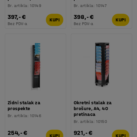
Br. artikla
:
10149
Br. artikla
:
10147
397,- €
398,- €
KUPI
KUPI
Bez PDV-a
Bez PDV-a
Zidni stalak za
Okretni stalak za
prospekte
brošure, A4, 40
pretinaca
Br. artikla
:
10146
Br. artikla
:
10150
254,- €
921,- €
KUPI
KUPI