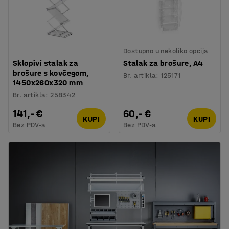
Dostupno u nekoliko opcija
Sklopivi stalak za
Stalak za brošure, A4
brošure s kovčegom,
Br. artikla
:
125171
1450x260x320 mm
Br. artikla
:
258342
141,- €
60,- €
KUPI
KUPI
Bez PDV-a
Bez PDV-a