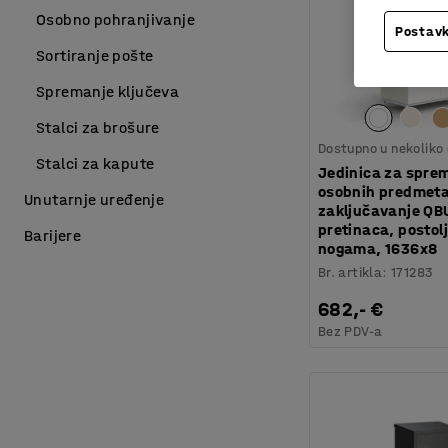
Osobno pohranjivanje
Postavk
Sortiranje pošte
Spremanje ključeva
Stalci za brošure
Dostupno u nekoliko 
Stalci za kapute
Jedinica za spre
osobnih predmet
Unutarnje uređenje
zaključavanje QB
pretinaca, postolj
Barijere
nogama, 1636x8
Br. artikla
:
171283
682,- €
Bez PDV-a