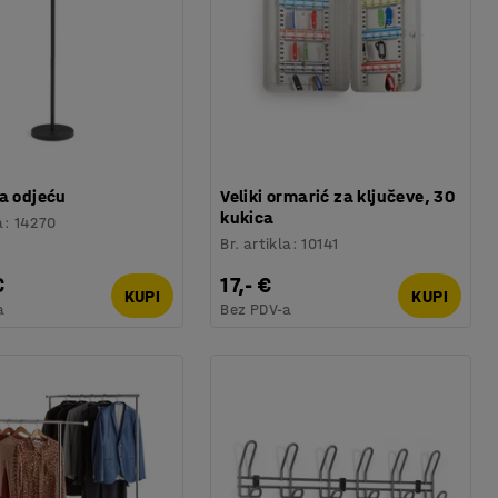
a odjeću
Veliki ormarić za ključeve, 30
kukica
a
:
14270
Br. artikla
:
10141
€
17,- €
KUPI
KUPI
a
Bez PDV-a