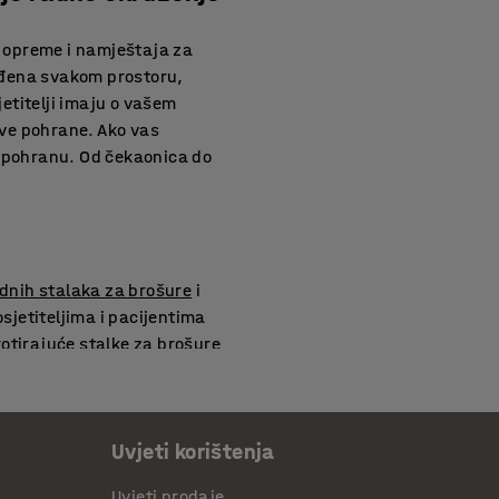
u opreme i namještaja za
ođena svakom prostoru,
jetitelji imaju o vašem
ave pohrane. Ako vas
pohranu. Od čekaonica do
idnih stalaka za brošure
i
sjetiteljima i pacijentima
tirajuće stalke za brošure
ntan izbor
polica za knjige
e, posebno za djecu.
Uvjeti korištenja
Uvjeti prodaje