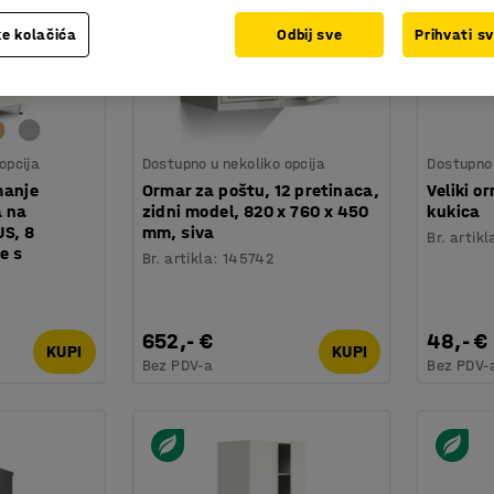
e kolačića
Odbij sve
Prihvati s
opcija
Dostupno u nekoliko opcija
Dostupno 
manje
Ormar za poštu, 12 pretinaca,
Veliki o
a na
zidni model, 820 x 760 x 450
kukica
US, 8
mm, siva
Br. artikl
e s
Br. artikla
:
145742
652,- €
48,- €
KUPI
KUPI
Bez PDV-a
Bez PDV-