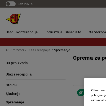
Bez PDV-a
Ured i konferencija
Industrija i skladište
Garderob
AJ Proizvodi
Ulaz i recepcija
Spremanje
Oprema za po
89 proizvoda
Ulaz i recepcija
Stolovi
Klikom na 
Sjedenje
poboljšanj
aktivnost
Spremanje