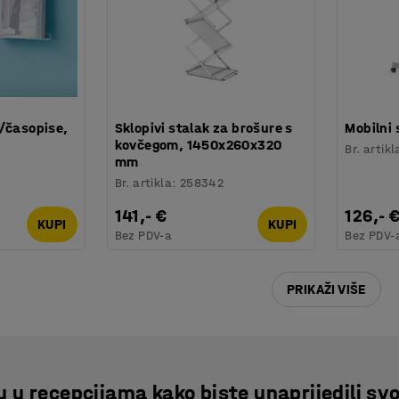
e/časopise,
Sklopivi stalak za brošure s
Mobilni 
kovčegom, 1450x260x320
Br. artikl
mm
Br. artikla
:
258342
141,- €
126,- 
KUPI
KUPI
Bez PDV-a
Bez PDV-
PRIKAŽI VIŠE
u recepcijama kako biste unaprijedili svo