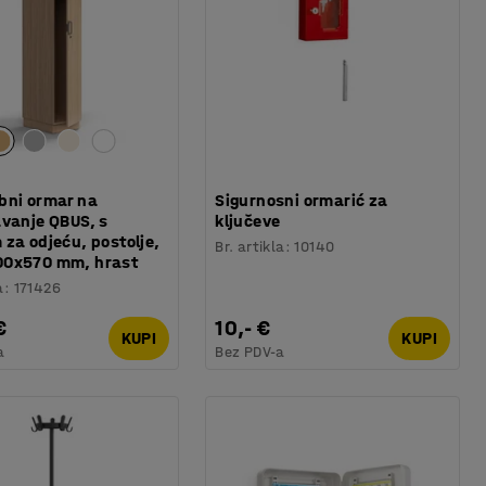
bni ormar na
Sigurnosni ormarić za
avanje QBUS, s
ključeve
za odjeću, postolje,
Br. artikla
:
10140
0x570 mm, hrast
a
:
171426
€
10,- €
KUPI
KUPI
a
Bez PDV-a