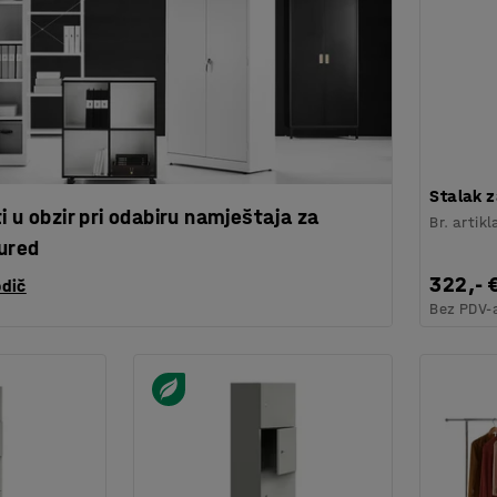
Stalak z
i u obzir pri odabiru namještaja za
Br. artikl
ured
322,- 
odič
Bez PDV-