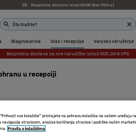
Besplatna dostava iznad 500€ (bez PDV-a)
a
Blagovaonica
Ulaz i recepcija
Vanjsko okruženje
Besplatna dostava za sve narudžbe iznad 500,00 € VPC
hranu u recepciji
“Prihvati sve kolačiće” pristajete na pohranu kolačića na vašem uređaju ra
a navigacije stranicom, analize korištenja stranice i podrške našim market
ima.
Pravila o kolačićima