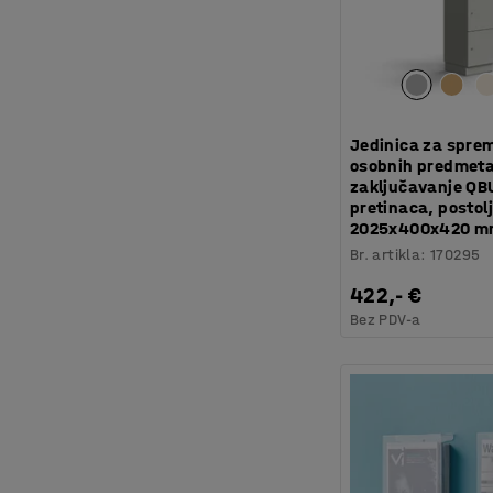
Jedinica za spre
osobnih predmet
zaključavanje QB
pretinaca, postolj
2025x400x420 
Br. artikla
:
170295
422,- €
Bez PDV-a