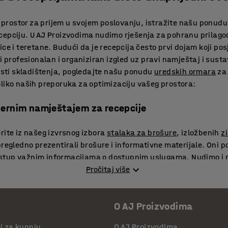
an prostor za prijem u svojem poslovanju, istražite našu ponud
cepciju. U AJ Proizvodima nudimo rješenja za pohranu prilag
ce i teretane. Budući da je recepcija često prvi dojam koji pos
ti profesionalan i organiziran izgled uz pravi namještaj i sust
ti skladištenja, pogledajte našu ponudu
uredskih ormara
za 
liko naših preporuka za optimizaciju vašeg prostora:
dernim namještajem za recepcije
rite iz našeg izvrsnog izbora
stalaka za brošure
, izložbenih
z
regledno prezentirali brošure i informativne materijale. Oni po
tup važnim informacijama o dostupnim uslugama. Nudimo i ro
emeno su praktični i vizualno atraktivni. Osim toga, naš elega
Pročitaj više
kumente urednima, stvarajući privlačno okruženje za pacijent
ohranu opreme u teretanama
O AJ Proizvodima
či za kupnju
O AJ Proizvodima