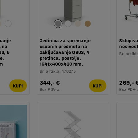
manje
Jedinica za spremanje
Sklopiva
a na
osobnih predmeta na
nosivost
US, 5
zaključavanje QBUS, 4
Br. artikl
e,
pretinca, postolje,
mm
1641x400x420 mm,
Br. artikla
:
170275
344,- €
269,- 
KUPI
KUPI
Bez PDV-a
Bez PDV-