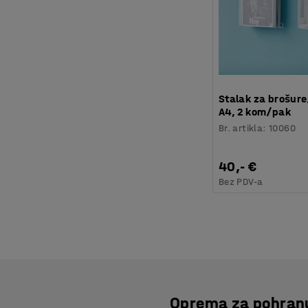
Stalak za brošur
A4, 2 kom/pak
Br. artikla
:
10060
40,- €
Bez PDV-a
Oprema za pohranu 