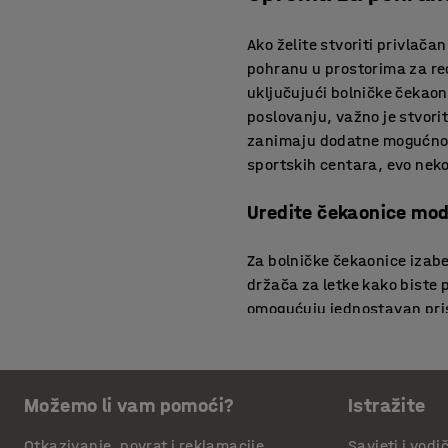
Ako želite stvoriti privlač
pohranu u prostorima za re
uključujući bolničke čekaoni
poslovanju, važno je stvori
zanimaju dodatne mogućnos
sportskih centara, evo neko
Uredite čekaonice mo
Za bolničke čekaonice izabe
držača za letke kako biste p
omogućuju jednostavan pris
koji štede prostor, a istovr
pomaže održati knjige i do
Sigurna rješenja za p
Možemo li vam pomoći?
Istražite
Otkazivanje, povrat i reklamacije
Savjeti i vodi