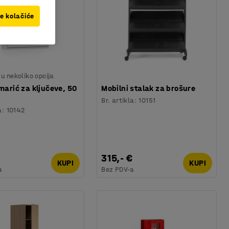
ve kolačiće
u nekoliko opcija
rmarić za ključeve, 50
Mobilni stalak za brošure
Br. artikla
:
10151
a
:
10142
315,- €
KUPI
KUPI
a
Bez PDV-a