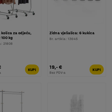
 kolica za odjeću,
Zidna vješalica: 6 kukica
 100 kg
Br. artikla
:
13645
a
:
21808
€
19,- €
KUPI
KUPI
a
Bez PDV-a