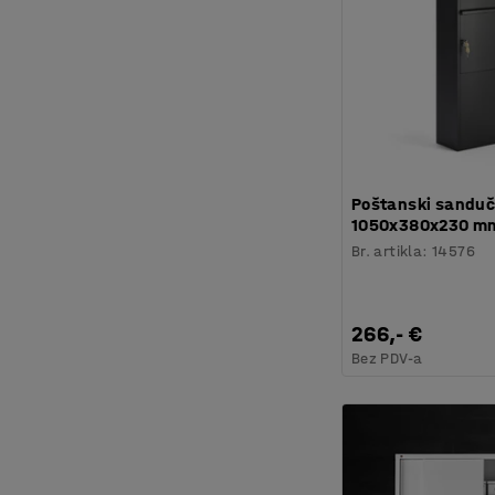
Poštanski sanduč
1050x380x230 mm
Br. artikla
:
14576
266,- €
Bez PDV-a