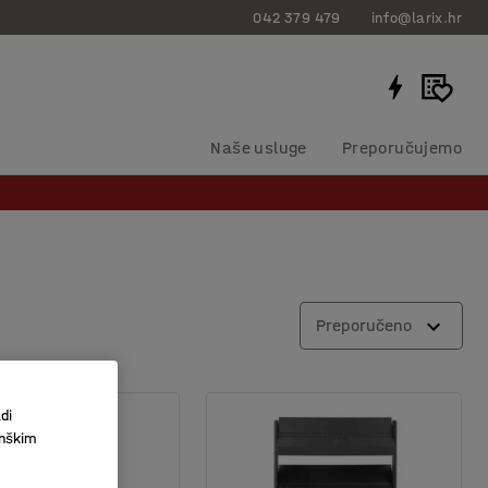
042 379 479
info@larix.hr
Naše usluge
Preporučujemo
Preporučeno
di
inškim