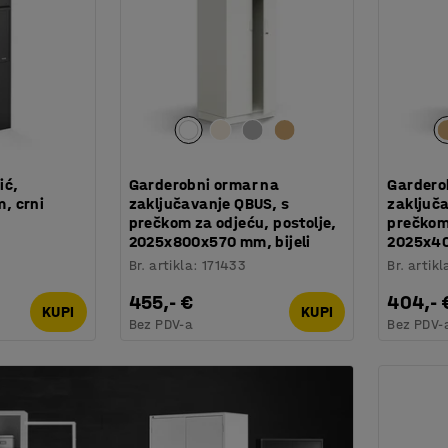
ić,
Garderobni ormar na
Gardero
, crni
zaključavanje QBUS, s
zaključ
prečkom za odjeću, postolje,
prečkom 
2025x800x570 mm, bijeli
2025x40
Br. artikla
:
171433
Br. artikl
455,- €
404,- 
KUPI
KUPI
Bez PDV-a
Bez PDV-