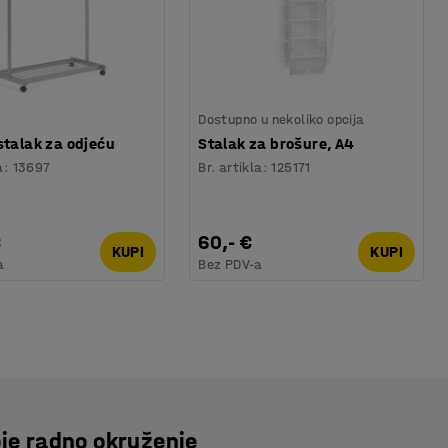
Dostupno u nekoliko opcija
stalak za odjeću
Stalak za brošure, A4
a
:
13697
Br. artikla
:
125171
€
60,- €
KUPI
KUPI
a
Bez PDV-a
je radno okruženje