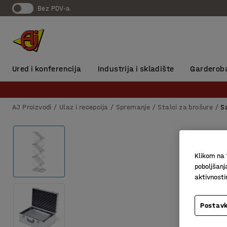
Bez PDV-a
Ured i konferencija
Industrija i skladište
Garderob
AJ Proizvodi
Ulaz i recepcija
Spremanje
Stalci za brošure
S
Klikom na 
poboljšanj
aktivnost
Postavk