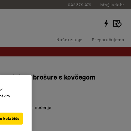
042 379 479
info@larix.hr
Naše usluge
Preporučujemo
i stalak za brošure s kovčegom
0x320 mm
di
258342
inškim
vno spremanje i nošenje
ela
ve kolačiće