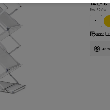
141,- €
Bez PDV-a
Dodaj u 
Jams