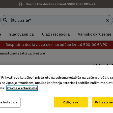
Besplatna dostava iznad 500€ (bez PDV-a)
a
Blagovaonica
Ulaz i recepcija
Vanjsko okruženje
Besplatna dostava za sve narudžbe iznad 500,00 € VPC
amostojeći stalci za brošure
Sklopiv
1450x26
“Prihvati sve kolačiće” pristajete na pohranu kolačića na vašem uređaju ra
Br. artikla
:
a navigacije stranicom, analize korištenja stranice i podrške našim market
ima.
Pravila o kolačićima
Jednosta
6xA4 pan
e kolačića
Odbij sve
Prihvati s
Aluminij