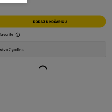
DODAJ U KOŠARICU
favorite
tvo 7 godina