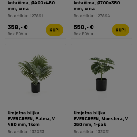
kotačima, Ø400x450
kotačima, Ø700x350
mm, crna
mm, crna
Br. artikla
:
127891
Br. artikla
:
127894
358,- €
550,- €
KUPI
KUPI
Bez PDV-a
Bez PDV-a
Umjetna biljka
Umjetna biljka
EVERGREEN, Palma, V
EVERGREEN, Monstera, V
480 mm, 1kom
250 mm, 1-pak
Br. artikla
:
133033
Br. artikla
:
133031