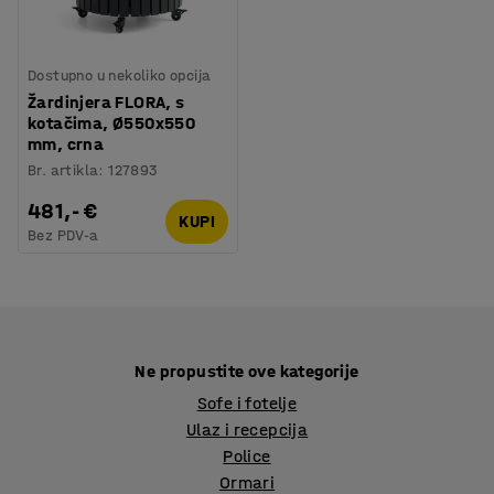
Dostupno u nekoliko opcija
Žardinjera FLORA, s
kotačima, Ø550x550
mm, crna
Br. artikla
:
127893
481,- €
KUPI
Bez PDV-a
Ne propustite ove kategorije
Sofe i fotelje
Ulaz i recepcija
Police
Ormari