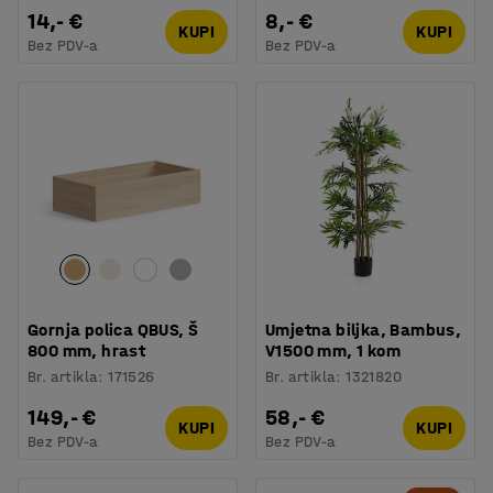
14,- €
8,- €
KUPI
KUPI
Bez PDV-a
Bez PDV-a
Gornja polica QBUS, Š
Umjetna biljka, Bambus,
800 mm, hrast
V1500 mm, 1 kom
Br. artikla
:
171526
Br. artikla
:
1321820
149,- €
58,- €
KUPI
KUPI
Bez PDV-a
Bez PDV-a