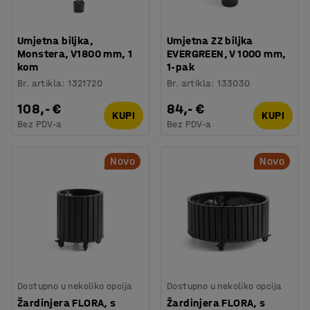
Umjetna biljka,
Umjetna ZZ biljka
Monstera, V1800 mm, 1
EVERGREEN, V 1000 mm,
kom
1-pak
Br. artikla
:
1321720
Br. artikla
:
133030
108,- €
84,- €
KUPI
KUPI
Bez PDV-a
Bez PDV-a
Novo
Novo
Dostupno u nekoliko opcija
Dostupno u nekoliko opcija
Žardinjera FLORA, s
Žardinjera FLORA, s