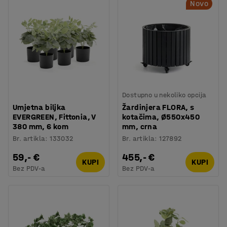
Novo
Dostupno u nekoliko opcija
Umjetna biljka
Žardinjera FLORA, s
EVERGREEN, Fittonia, V
kotačima, Ø550x450
380 mm, 6 kom
mm, crna
Br. artikla
:
133032
Br. artikla
:
127892
59,- €
455,- €
KUPI
KUPI
Bez PDV-a
Bez PDV-a