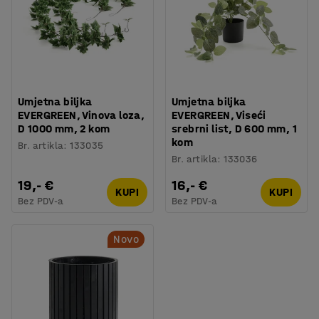
Umjetna biljka
Umjetna biljka
EVERGREEN, Vinova loza,
EVERGREEN, Viseći
D 1000 mm, 2 kom
srebrni list, D 600 mm, 1
kom
Br. artikla
:
133035
Br. artikla
:
133036
19,- €
16,- €
KUPI
KUPI
Bez PDV-a
Bez PDV-a
Novo