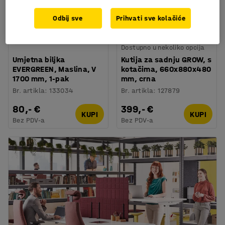
Odbij sve
Prihvati sve kolačiće
Dostupno u nekoliko opcija
Umjetna biljka
Kutija za sadnju GROW, s
EVERGREEN, Maslina, V
kotačima, 660x880x480
1700 mm, 1-pak
mm, crna
Br. artikla
:
133034
Br. artikla
:
127879
80,- €
399,- €
KUPI
KUPI
Bez PDV-a
Bez PDV-a