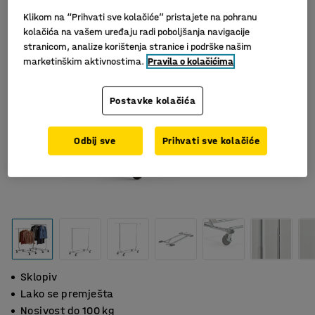
Klikom na “Prihvati sve kolačiće” pristajete na pohranu
kolačića na vašem uređaju radi poboljšanja navigacije
stranicom, analize korištenja stranice i podrške našim
marketinškim aktivnostima.
Pravila o kolačićima
Postavke kolačića
Odbij sve
Prihvati sve kolačiće
Sklopiv
Lako se premješta
Nosivost do 100 kg