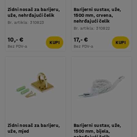
Zidni nosač za barijeru,
Barijerni sustav, uže,
uže, nehrđajući čelik
1500 mm, crvena,
nehrđajući čelik
Br. artikla
:
310823
Br. artikla
:
310822
10,- €
17,- €
KUPI
KUPI
Bez PDV-a
Bez PDV-a
Zidni nosač za barijeru,
Barijerni sustav, uže,
uže, mjed
1500 mm, bijela,
nehrđajući čelik