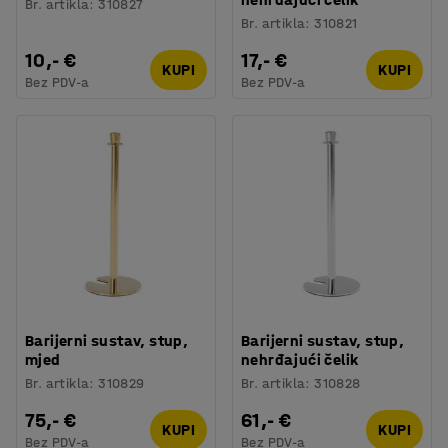
Br. artikla
:
310827
Br. artikla
:
310821
10,- €
17,- €
KUPI
KUPI
Bez PDV-a
Bez PDV-a
Barijerni sustav, stup,
Barijerni sustav, stup,
mjed
nehrđajući čelik
Br. artikla
:
310829
Br. artikla
:
310828
75,- €
61,- €
KUPI
KUPI
Bez PDV-a
Bez PDV-a