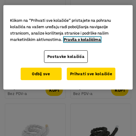
Klikom na “Prihvati sve kolačiće” pristajete na pohranu
kolačića na vašem uređaju radi poboljšanja navigacije
stranicom, analize korištenja stranice i podrške našim
marketinškim aktivnostima.
Pravila o kolačićima
Postavke kolačića
Barijerni sustav, uže,
Barijerni sustav, uže,
1500 mm, crvena,
1500 mm, crna, mjed
mesing
Br. artikla
:
310824
Odbij sve
Prihvati sve kolačiće
Br. artikla
:
310826
19,- €
19,- €
KUPI
KUPI
Bez PDV-a
Bez PDV-a