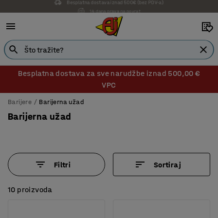
14 dana prava na povrat
Besplatna dostava za sve narudžbe iznad 500,00 €
VPC
Barijere
Barijerna užad
Barijerna užad
Filtri
Sortiraj
10 proizvoda