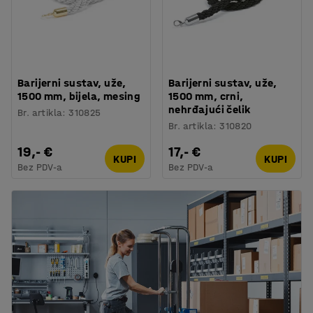
Barijerni sustav, uže,
Barijerni sustav, uže,
1500 mm, bijela, mesing
1500 mm, crni,
nehrđajući čelik
Br. artikla
:
310825
Br. artikla
:
310820
19,- €
17,- €
KUPI
KUPI
Bez PDV-a
Bez PDV-a