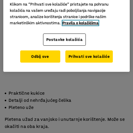
Klikom na “Prihvati sve kolačiće” pristajete na pohranu
kolačića na vašem uređaju radi poboljšanja navigacije
stranicom, analize korištenja stranice i podrške našim
marketinškim aktivnostima.
Pravila o kolačićima
Postavke kolačića
Odbij sve
Prihvati sve kolačiće
Praktične kukice
Detalji od nehrđajućeg čelika
Pleteno uže
Pletena užad za vanjsko i unutarnje korištenje. Može se
okačiti na oba kraja.