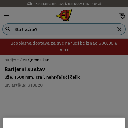
Besplatna dostava iznad 500€ (bez PDV-a)
Besplatna dostava za sve narudžbe iznad 500,00 €
VPC
Barijere
Barijerna užad
Barijerni sustav
Uže, 1500 mm, crni, nehrđajući čelik
Br. artikla
:
310820