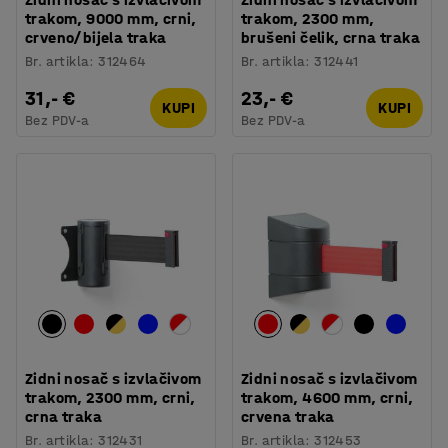
trakom, 9000 mm, crni,
trakom, 2300 mm,
crveno/bijela traka
brušeni čelik, crna traka
Br. artikla
:
312464
Br. artikla
:
312441
31,- €
23,- €
KUPI
KUPI
Bez PDV-a
Bez PDV-a
Zidni nosač s izvlačivom
Zidni nosač s izvlačivom
trakom, 2300 mm, crni,
trakom, 4600 mm, crni,
crna traka
crvena traka
Br. artikla
:
312431
Br. artikla
:
312453