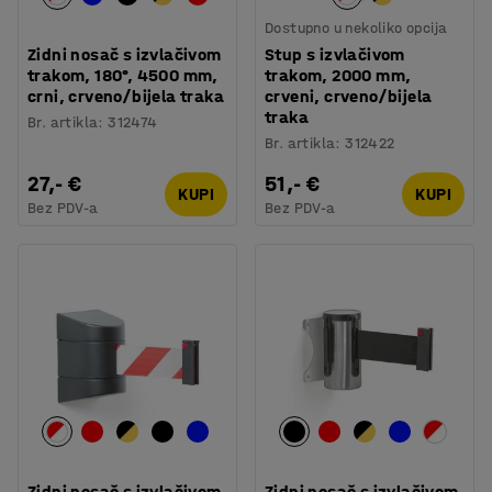
Dostupno u nekoliko opcija
Zidni nosač s izvlačivom
Stup s izvlačivom
trakom, 180°, 4500 mm,
trakom, 2000 mm,
crni, crveno/bijela traka
crveni, crveno/bijela
traka
Br. artikla
:
312474
Br. artikla
:
312422
27,- €
51,- €
KUPI
KUPI
Bez PDV-a
Bez PDV-a
Zidni nosač s izvlačivom
Zidni nosač s izvlačivom