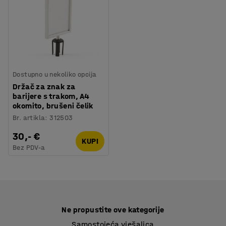
Dostupno u nekoliko opcija
Držač za znak za
barijere s trakom, A4
okomito, brušeni čelik
Br. artikla
:
312503
30,- €
KUPI
Bez PDV-a
Ne propustite ove kategorije
Samostojeća vješalica