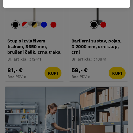
Stup s izvlačivom
Barijerni sustav, pojas,
trakom, 3650 mm,
D 2000 mm, crni stup,
brušeni čelik, crna traka
crni
Br. artikla
:
312411
Br. artikla
:
310841
81,- €
58,- €
KUPI
KUPI
Bez PDV-a
Bez PDV-a