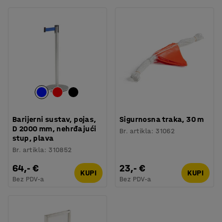
Barijerni sustav, pojas,
Sigurnosna traka, 30 m
D 2000 mm, nehrđajući
Br. artikla
:
31062
stup, plava
Br. artikla
:
310852
64,- €
23,- €
KUPI
KUPI
Bez PDV-a
Bez PDV-a