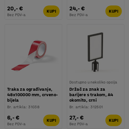
20,- €
24,- €
KUPI
KUPI
Bez PDV-a
Bez PDV-a
Dostupno u nekoliko opcija
Traka za ograđivanje,
Držač za znak za
48x100000 mm, crveno-
barijere s trakom, A4
bijela
okomito, crni
Br. artikla
:
31038
Br. artikla
:
312501
6,- €
27,- €
KUPI
KUPI
Bez PDV-a
Bez PDV-a