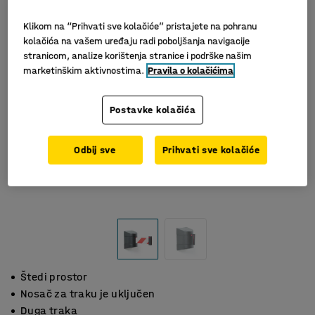
Klikom na “Prihvati sve kolačiće” pristajete na pohranu
kolačića na vašem uređaju radi poboljšanja navigacije
stranicom, analize korištenja stranice i podrške našim
marketinškim aktivnostima.
Pravila o kolačićima
Postavke kolačića
Odbij sve
Prihvati sve kolačiće
Štedi prostor
Nosač za traku je uključen
Duga traka