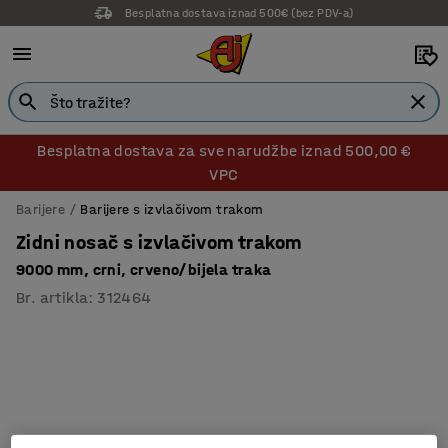
Besplatna dostava iznad 500€ (bez PDV-a)
14 dana prava na povrat
Besplatna dostava za sve narudžbe iznad 500,00 €
VPC
Barijere
Barijere s izvlačivom trakom
Zidni nosač s izvlačivom trakom
9000 mm, crni, crveno/bijela traka
Br. artikla
:
312464