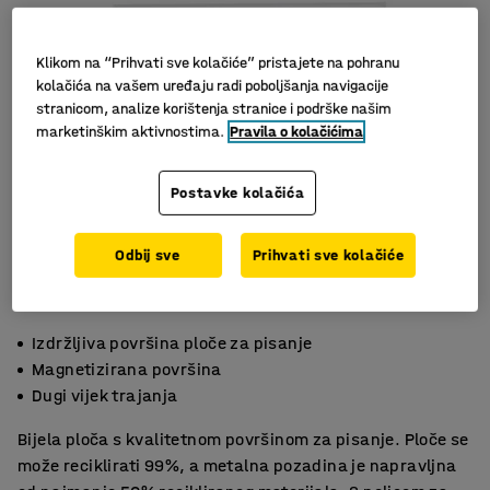
Klikom na “Prihvati sve kolačiće” pristajete na pohranu
kolačića na vašem uređaju radi poboljšanja navigacije
stranicom, analize korištenja stranice i podrške našim
marketinškim aktivnostima.
Pravila o kolačićima
Postavke kolačića
Odbij sve
Prihvati sve kolačiće
Izdržljiva površina ploče za pisanje
Magnetizirana površina
Dugi vijek trajanja
Bijela ploča s kvalitetnom površinom za pisanje. Ploče se
može reciklirati 99%, a metalna pozadina je napravljna