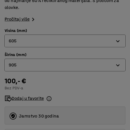
od najmanje 50% recikliranog materijala. S policom za
olovke.
Pročitaj više
Visina (mm)
605
Širina (mm)
455
905
605
905
100,- €
605
Bez PDV-a
1205
905
Dodaj u favorite
1005
1205
Jamstvo 30 godina
1505