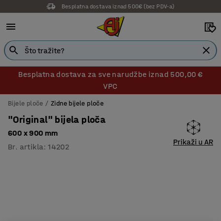
14 dana prava na povrat
Besplatna dostava za sve narudžbe iznad 500,00 €
VPC
Bijele ploče
Zidne bijele ploče
"Original" bijela ploča
600 x 900 mm
Prikaži u AR
Br. artikla
:
14202