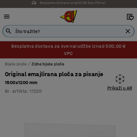
14 dana prava na povrat
Besplatna dostava za sve narudžbe iznad 500,00 €
VPC
Bijele ploče
Zidne bijele ploče
Original emajlirana ploča za pisanje
1500x1200 mm
Prikaži u AR
Br. artikla
:
11220