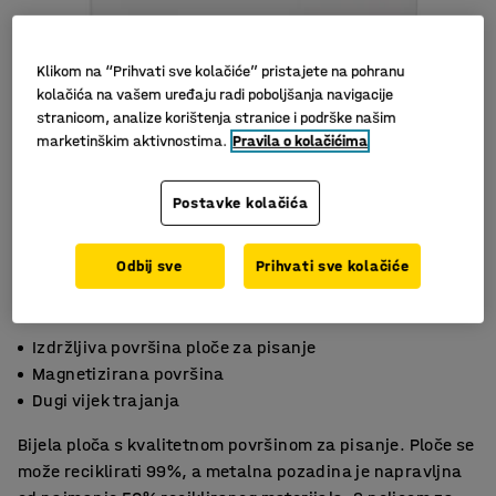
Klikom na “Prihvati sve kolačiće” pristajete na pohranu
kolačića na vašem uređaju radi poboljšanja navigacije
stranicom, analize korištenja stranice i podrške našim
marketinškim aktivnostima.
Pravila o kolačićima
Postavke kolačića
Odbij sve
Prihvati sve kolačiće
Izdržljiva površina ploče za pisanje
Magnetizirana površina
Dugi vijek trajanja
Bijela ploča s kvalitetnom površinom za pisanje. Ploče se
može reciklirati 99%, a metalna pozadina je napravljna