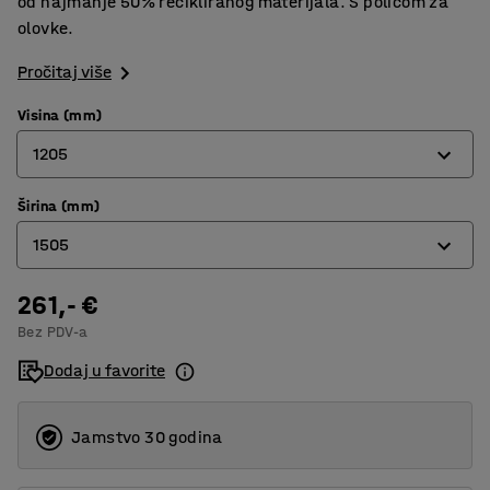
od najmanje 50% recikliranog materijala. S policom za
olovke.
Pročitaj više
Visina (mm)
1205
Širina (mm)
455
1505
605
905
261,- €
605
Bez PDV-a
1205
905
Dodaj u favorite
1005
1205
Jamstvo 30 godina
1505