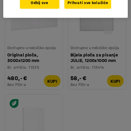
Odbij sve
Prihvati sve kolačiće
Dostupno u nekoliko opcija
Dostupno u nekoliko opcija
Original ploča,
Bijela ploča za pisanje
3000x1200 mm
JULIE, 1200x1000 mm
Br. artikla
:
11335
Br. artikla
:
113414
480,- €
58,- €
KUPI
KUPI
Bez PDV-a
Bez PDV-a