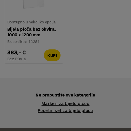
Dostupno u nekoliko opcija
Bijela ploča bez okvira,
1000 x 1200 mm
Br. artikla
:
14281
363,- €
KUPI
Bez PDV-a
Ne propustite ove kategorije
Markeri za bijelu ploču
Početni set za bijelu ploču