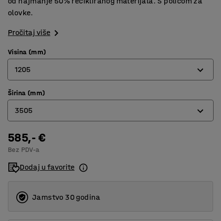
od najmanje 50% recikliranog materijala. S policom za
olovke.
Pročitaj više
Visina (mm)
1205
Širina (mm)
455
3505
605
905
585,- €
605
Bez PDV-a
1205
905
Dodaj u favorite
1005
1205
Jamstvo 30 godina
1505