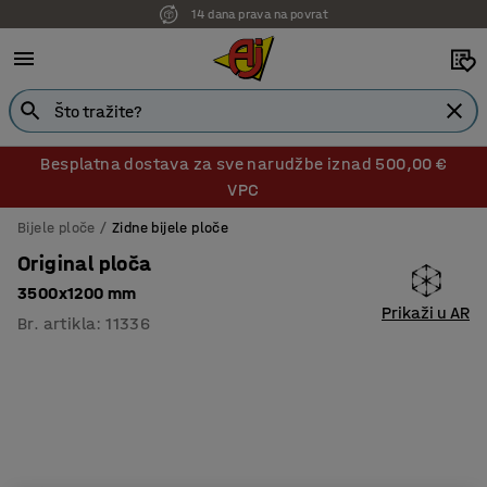
14 dana prava na povrat
Besplatna dostava za sve narudžbe iznad 500,00 €
VPC
Bijele ploče
Zidne bijele ploče
Original ploča
3500x1200 mm
Prikaži u AR
Br. artikla
:
11336