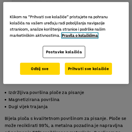
Klikom na “Prihvati sve kolačiće” pristajete na pohranu
kolačića na vašem uređaju radi poboljšanja navigacije
stranicom, analize korištenja stranice i podrške našim
marketinškim aktivnostima.
Pravila o kolačićima
Postavke kolačića
Odbij sve
Prihvati sve kolačiće
Izdržljiva površina ploče za pisanje
Magnetizirana površina
Dugi vijek trajanja
Bijela ploča s kvalitetnom površinom za pisanje. Ploče se
može reciklirati 99%, a metalna pozadina je napravljna