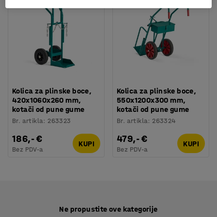
Kolica za plinske boce,
Kolica za plinske boce,
420x1060x260 mm,
550x1200x300 mm,
kotači od pune gume
kotači od pune gume
Br. artikla
:
263323
Br. artikla
:
263324
186,- €
479,- €
KUPI
KUPI
Bez PDV-a
Bez PDV-a
Ne propustite ove kategorije