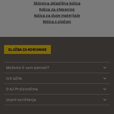
Sklopiva skladišna kolica
Kolica za stepenice
Kolica za duge materijale
Kolica s pločom
SLUŽBA ZA KORISNIKE
Možemo li vam pomoći?
Istražite
O AJ Proizvodima
Uvjeti korištenja