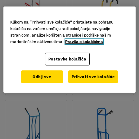
Klikom na “Prihvati sve kolačiće” pristajete na pohranu
kolačića na vašem uređaju radi poboljšanja navigacije
stranicom, analize korištenja stranice i podrške našim
marketinškim aktivnostima.
Pravila o kolačićima
Aluminijska kolica
Skladišna kolica sa
Postavke kolačića
polugom za naginjanje
Br. artikla
:
31210
Br. artikla
:
31196
Odbij sve
Prihvati sve kolačiće
105,- €
253,- €
KUPI
KUPI
Bez PDV-a
Bez PDV-a