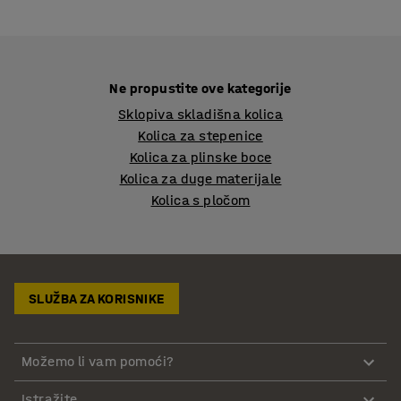
Ne propustite ove kategorije
Sklopiva skladišna kolica
Kolica za stepenice
Kolica za plinske boce
Kolica za duge materijale
Kolica s pločom
SLUŽBA ZA KORISNIKE
Možemo li vam pomoći?
Istražite