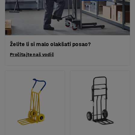
Želite li si malo olakšati posao?
Pročitajte naš vodič