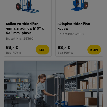
Kolica za skladište,
Sklopiva skladišna
guma zračnica fi10" x
kolica
Š3" mm, plava
Br. artikla
:
31168
Br. artikla
:
253901
63,- €
68,- €
KUPI
KUPI
Bez PDV-a
Bez PDV-a