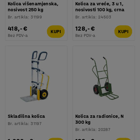
Kolica višenamjenska,
Kolica za vreće, 3 u 1,
nosivost 250 kg
nosivosti 100 kg, crna
Br. artikla
:
31199
Br. artikla
:
24503
418,- €
128,- €
KUPI
KUPI
Bez PDV-a
Bez PDV-a
Skladišna kolica
Kolica za radionice, N
300 kg
Br. artikla
:
31197
Br. artikla
:
20287