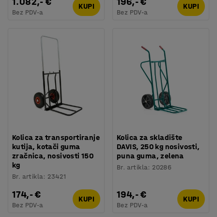
1.082,- €
196,- €
KUPI
KUPI
Bez PDV-a
Bez PDV-a
Kolica za transportiranje
Kolica za skladište
kutija, kotači guma
DAVIS, 250 kg nosivosti,
zračnica, nosivosti 150
puna guma, zelena
kg
Br. artikla
:
20286
Br. artikla
:
23421
174,- €
194,- €
KUPI
KUPI
Bez PDV-a
Bez PDV-a