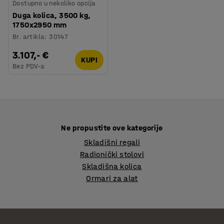
Dostupno u nekoliko opcija
Duga kolica, 3500 kg,
1750x2950 mm
Br. artikla
:
30147
3.107,- €
KUPI
Bez PDV-a
Ne propustite ove kategorije
Skladišni regali
Radionički stolovi
Skladišna kolica
Ormari za alat