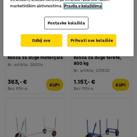
marketinškim aktivnostima.
Pravila o kolačićima
Postavke kolačića
Odbij sve
Prihvati sve kolačiće
Kolica za duge materijale
Kolica za duge terete,
800 kg
Br. artikla
:
26334
Br. artikla
:
231522
363,- €
1.157,- €
KUPI
KUPI
Bez PDV-a
Bez PDV-a