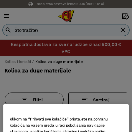
Besplatna dostava iznad 500€ (bez PDV-a)
Besplatna dostava za sve narudžbe iznad 500,00 €
VPC
Kolica i kotači
Kolica za duge materijale
Kolica za duge materijale
Filtri
Sortiraj
5 proizvoda
Klikom na “Prihvati sve kolačiće” pristajete na pohranu
kolačića na vašem uređaju radi poboljšanja navigacije
stranicom, analize korištenja stranice i podrške našim