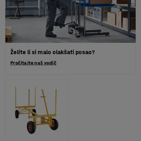
Želite li si malo olakšati posao?
Pročitajte naš vodič