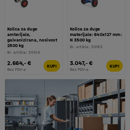
Kolica za duge
Kolica za duge
amterijale,
materijale: 640x127 mm:
galvanizirana, nosivost
N 3500 kg
2500 kg
Br. artikla
:
30163
Br. artikla
:
30145
2.664,- €
3.047,- €
KUPI
KUPI
Bez PDV-a
Bez PDV-a