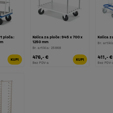
t ploča:
Kolica za ploče: 945 x 700 x
Kolica z
mm
1250 mm
Br. artikl
Br. artikla
:
25868
476,- €
411,- €
KUPI
KUPI
Bez PDV-a
Bez PDV-