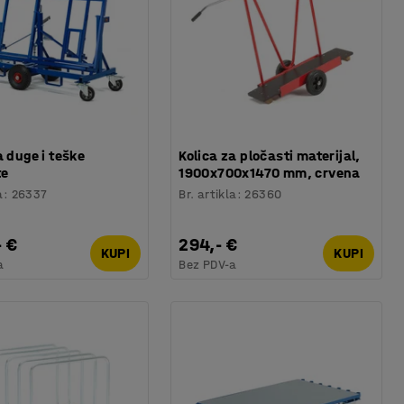
a duge i teške
Kolica za pločasti materijal,
te
1900x700x1470 mm, crvena
a
:
26337
Br. artikla
:
26360
- €
294,- €
KUPI
KUPI
a
Bez PDV-a