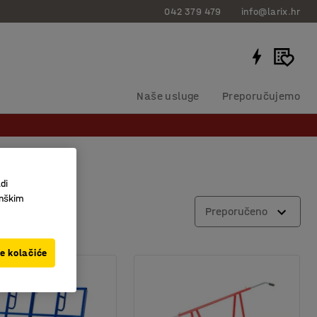
042 379 479
info@larix.hr
Naše usluge
Preporučujemo
di
inškim
Preporučeno
ve kolačiće