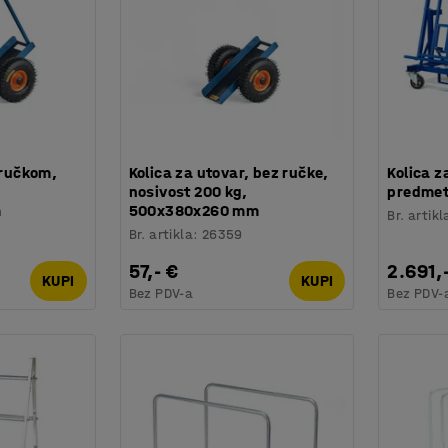
 ručkom,
Kolica za utovar, bez ručke,
Kolica z
nosivost 200 kg,
predme
m
500x380x260 mm
Br. artikl
Br. artikla
:
26359
57,- €
2.691,
KUPI
KUPI
Bez PDV-a
Bez PDV-