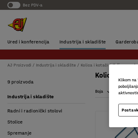
Bez PDV-a
Ured i konferencija
Industrija i skladište
Garderob
AJ Proizvodi
Industrija i skladište
Kolica i kotači
Kolica za ut
Kolica za ut
Klikom na 
9 proizvoda
poboljšanj
Boja
Dužina
aktivnost
Industrija i skladište
Postavk
Radni i radionički stolovi
Stolice
Spremanje