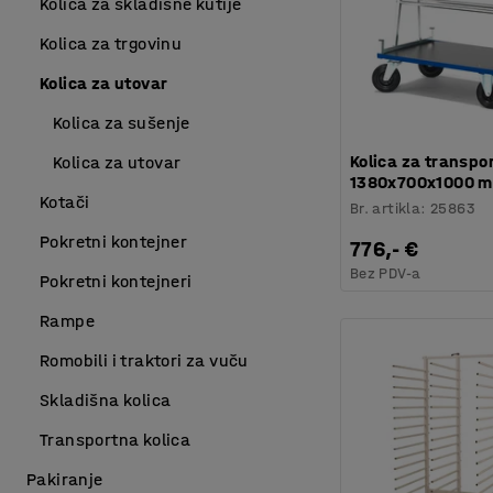
Kolica za skladišne kutije
Kolica za trgovinu
Kolica za utovar
Kolica za sušenje
Kolica za transpor
Kolica za utovar
1380x700x1000 
Kotači
Br. artikla
:
25863
Pokretni kontejner
776,- €
Bez PDV-a
Pokretni kontejneri
Rampe
Romobili i traktori za vuču
Skladišna kolica
Transportna kolica
Pakiranje