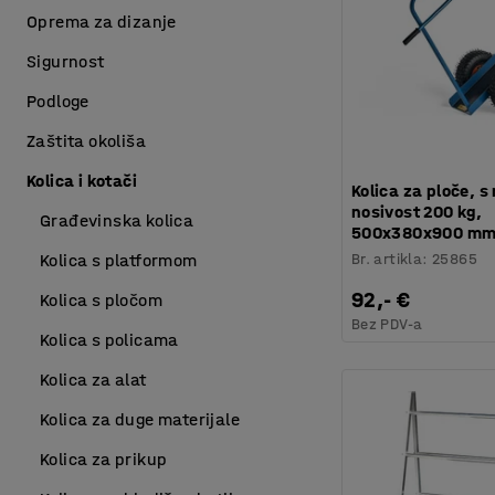
Oprema za dizanje
Sigurnost
Podloge
Zaštita okoliša
Kolica i kotači
Kolica za ploče, s
nosivost 200 kg,
Građevinska kolica
500x380x900 m
Br. artikla
:
25865
Kolica s platformom
92,- €
Kolica s pločom
Bez PDV-a
Kolica s policama
Kolica za alat
Kolica za duge materijale
Kolica za prikup