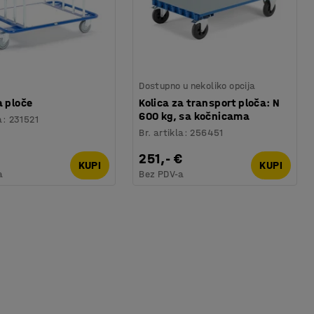
Dostupno u nekoliko opcija
a ploče
Kolica za transport ploča: N
600 kg, sa kočnicama
a
:
231521
Br. artikla
:
256451
251,- €
KUPI
KUPI
a
Bez PDV-a