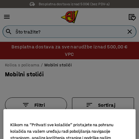
Besplatna dostava iznad 500€ (bez PDV-a)
Besplatna dostava za sve narudžbe iznad 500,00 €
VPC
Kolica s policama
Mobilni stolići
Mobilni stolići
Filtri
Sortiraj
5 proizvoda
Klikom na “Prihvati sve kolačiće” pristajete na pohranu
kolačića na vašem uređaju radi poboljšanja navigacije
stranicom, analize korištenja stranice i podrške našim