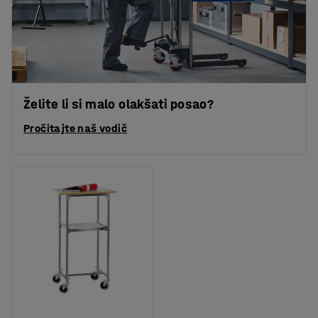
Želite li si malo olakšati posao?
Pročitajte naš vodič