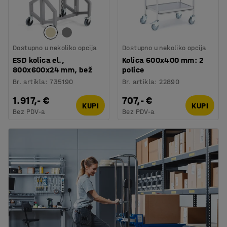
Dostupno u nekoliko opcija
Dostupno u nekoliko opcija
ESD kolica el.,
Kolica 600x400 mm: 2
800x600x24 mm, bež
police
Br. artikla
:
735190
Br. artikla
:
22890
1.917,- €
707,- €
KUPI
KUPI
Bez PDV-a
Bez PDV-a