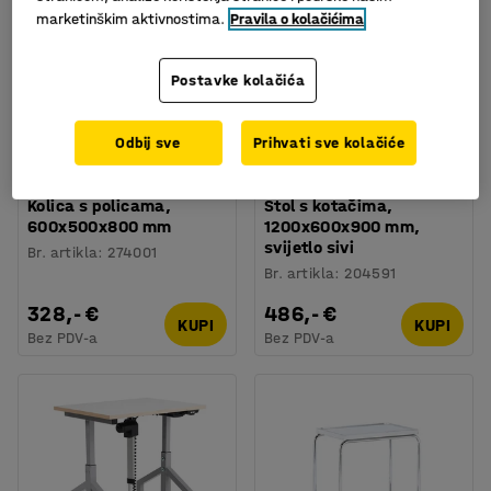
marketinškim aktivnostima.
Pravila o kolačićima
Postavke kolačića
Odbij sve
Prihvati sve kolačiće
Dostupno u nekoliko opcija
Dostupno u nekoliko opcija
Kolica s policama,
Stol s kotačima,
600x500x800 mm
1200x600x900 mm,
svijetlo sivi
Br. artikla
:
274001
Br. artikla
:
204591
328,- €
486,- €
KUPI
KUPI
Bez PDV-a
Bez PDV-a