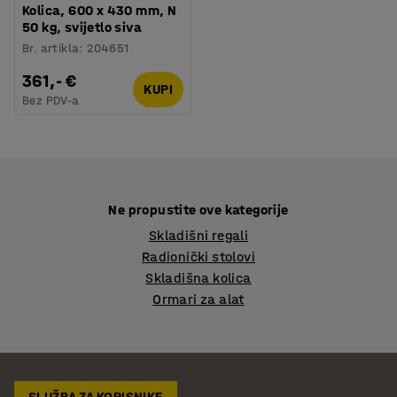
Kolica, 600 x 430 mm, N
50 kg, svijetlo siva
Br. artikla
:
204651
361,- €
KUPI
Bez PDV-a
Ne propustite ove kategorije
Skladišni regali
Radionički stolovi
Skladišna kolica
Ormari za alat
SLUŽBA ZA KORISNIKE