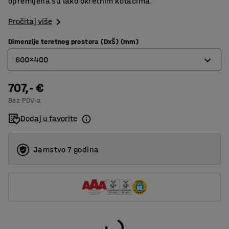
opremljena su lako okretnim kotačima.
Pročitaj više
Dimenzije teretnog prostora (DxŠ) (mm)
600x400
707,- €
600x400
Bez PDV-a
800x520
Dodaj u favorite
900x550
Jamstvo 7 godina