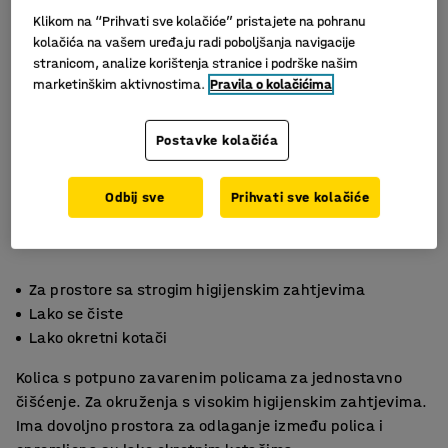
Klikom na “Prihvati sve kolačiće” pristajete na pohranu
kolačića na vašem uređaju radi poboljšanja navigacije
stranicom, analize korištenja stranice i podrške našim
marketinškim aktivnostima.
Pravila o kolačićima
Postavke kolačića
Odbij sve
Prihvati sve kolačiće
Za prostore sa strogim higijenskim zahtjevima
Lako se čiste
Lako okretni kotači
Kolica s potpuno zavarenim policama za jednostavno
čišćenje. Za okruženja s visokim higijenskim zahtjevima.
Ima dovoljno prostora za odlaganje između polica i