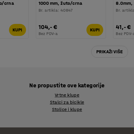
o/crna
1000 mm, žuto/crna
8.0mm, 
Br. artikla
:
40847
Br. artikl
104,- €
41,- €
KUPI
KUPI
Bez PDV-a
Bez PDV-
PRIKAŽI VIŠE
Ne propustite ove kategorije
Vrtne klupe
Stalci za bicikle
Stolice i klupe