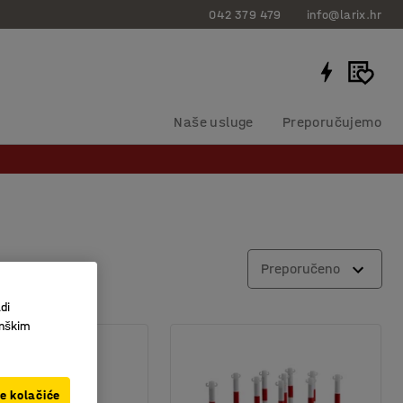
042 379 479
info@larix.hr
Naše usluge
Preporučujemo
Preporučeno
di
inškim
ve kolačiće