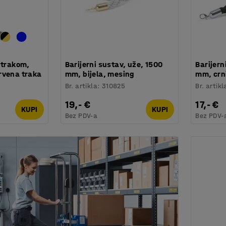
 trakom,
Barijerni sustav, uže, 1500
Barijern
rvena traka
mm, bijela, mesing
mm, crni
Br. artikla
:
310825
Br. artikl
19,- €
17,- €
KUPI
KUPI
Bez PDV-a
Bez PDV-