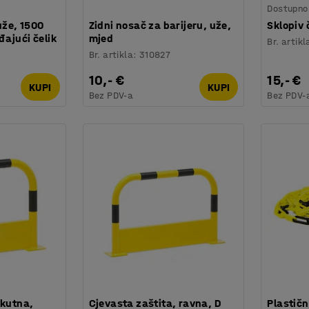
Dostupno 
uže, 1500
Zidni nosač za barijeru, uže,
Sklopiv 
ajući čelik
mjed
Br. artikl
Br. artikla
:
310827
10,- €
15,- €
KUPI
KUPI
Bez PDV-a
Bez PDV-
 kutna,
Cjevasta zaštita, ravna, D
Plastičn