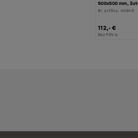
500x500 mm, žut
Br. artikla
:
40848
112,- €
Bez PDV-a