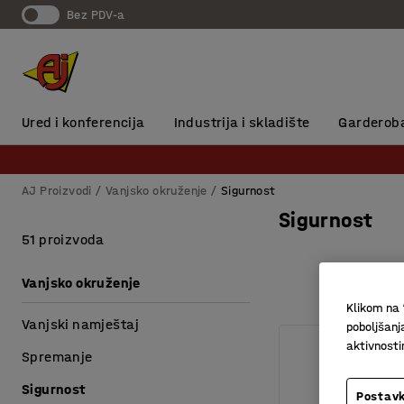
Bez PDV-a
Ured i konferencija
Industrija i skladište
Garderob
AJ Proizvodi
Vanjsko okruženje
Sigurnost
Sigurnost
51 proizvoda
Vanjsko okruženje
Klikom na 
Vanjski namještaj
poboljšanj
aktivnost
Spremanje
Sigurnost
Postavk