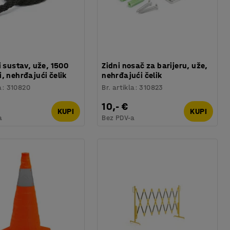
i sustav, uže, 1500
Zidni nosač za barijeru, uže,
, nehrđajući čelik
nehrđajući čelik
a
:
310820
Br. artikla
:
310823
10,- €
KUPI
KUPI
a
Bez PDV-a