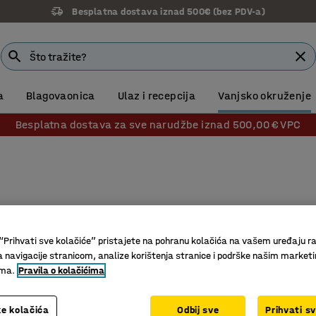
Besplatna dostava iznad 500€ (bez PDV-a)
a
Blagovaonica
Ulaz i recepcija
Vanjsko okruženje
Besplatna dostava za sve narudžbe iznad 500,00 € VPC
“Prihvati sve kolačiće” pristajete na pohranu kolačića na vašem uređaju ra
a navigacije stranicom, analize korištenja stranice i podrške našim market
ima.
Pravila o kolačićima
e kolačića
Odbij sve
Prihvati s