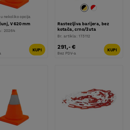
u nekoliko opcija
čunj, V 620 mm
Rastezljiva barijera, bez
kotača, crno/žuta
a
:
20264
Br. artikla
:
173112
291,- €
KUPI
KUPI
a
Bez PDV-a