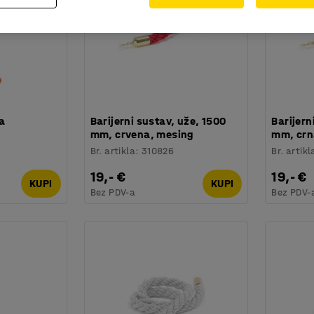
za
Barijerni sustav, uže, 1500
Barijern
mm, crvena, mesing
mm, crn
Br. artikla
:
310826
Br. artikl
19,- €
19,- €
KUPI
KUPI
Bez PDV-a
Bez PDV-