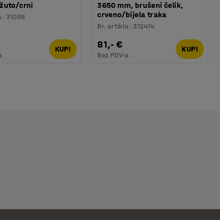
žuto/crni
3650 mm, brušeni čelik,
crveno/bijela traka
a
:
31098
Br. artikla
:
312414
81,- €
KUPI
KUPI
a
Bez PDV-a