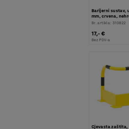
Barijerni sustav, 
mm, crvena, nehrđ
Br. artikla
:
310822
17,- €
Bez PDV-a
Cjevasta zaštita,