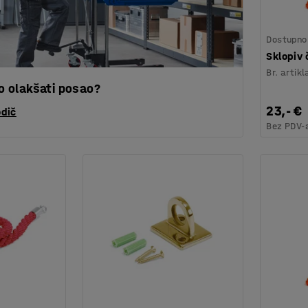
Dostupno 
Sklopiv 
Br. artikl
lo olakšati posao?
23,- €
odič
Bez PDV-