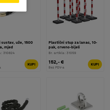
i sustav, uže, 1500
Plastični stup za lanac, 10-
a, mjed
pak, crveno-bijeli
a
:
310824
Br. artikla
:
31059
152,- €
KUPI
KUPI
a
Bez PDV-a