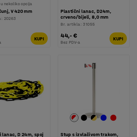
u nekoliko opcija
čunj, V 420 mm
Plastični lanac, D24m,
crveno/bijeli, 8,0 mm
a
:
20263
Br. artikla
:
31055
44,- €
KUPI
KUPI
a
Bez PDV-a
i lanac, D 24m, spoj
Stup s izvlačivom trakom,