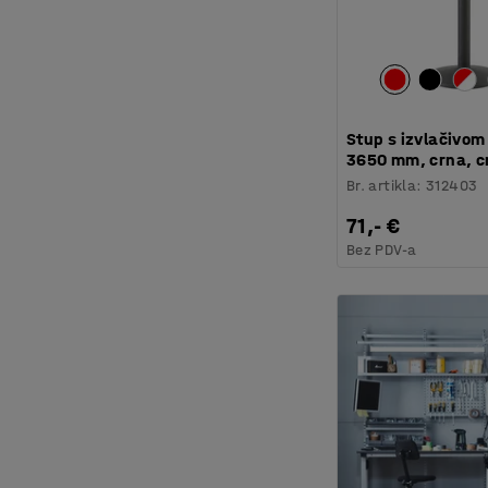
Stup s izvlačivom
3650 mm, crna, c
Br. artikla
:
312403
71,- €
Bez PDV-a