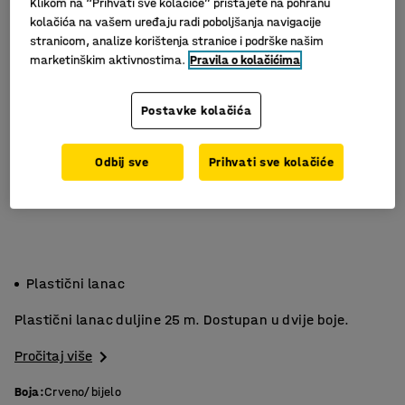
Klikom na “Prihvati sve kolačiće” pristajete na pohranu
kolačića na vašem uređaju radi poboljšanja navigacije
stranicom, analize korištenja stranice i podrške našim
marketinškim aktivnostima.
Pravila o kolačićima
Postavke kolačića
Odbij sve
Prihvati sve kolačiće
Plastični lanac
Plastični lanac duljine 25 m. Dostupan u dvije boje.
Pročitaj više
Boja
:
Crveno/bijelo