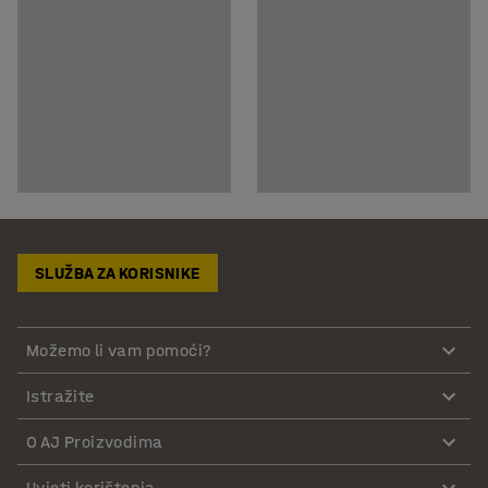
SLUŽBA ZA KORISNIKE
Možemo li vam pomoći?
Istražite
O AJ Proizvodima
Uvjeti korištenja