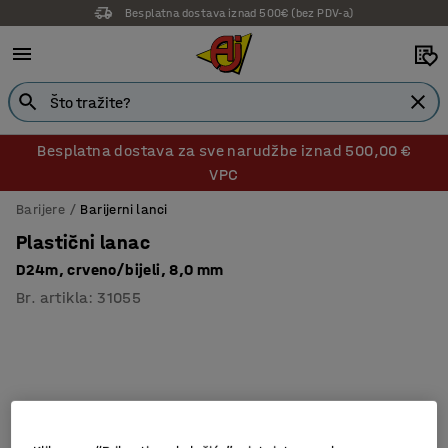
Besplatna dostava iznad 500€ (bez PDV-a)
Besplatna dostava za sve narudžbe iznad 500,00 €
VPC
Barijere
Barijerni lanci
Plastični lanac
D24m, crveno/bijeli, 8,0 mm
Br. artikla
:
31055