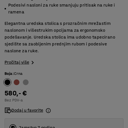
Podesivi nasloni za ruke smanjuju pritisak na ruke i
ramena
Elegantna uredska stolica s prozračnim mrežastim
naslonom i višestrukim opcijama za ergonomsko
podešavanje. Uredska stolica ima udobno tapecirano
sjedište sa zaobljenim prednjim rubom i podesive
naslone za ruke.
Pročitaj više
Boja
:
Crna
580,- €
Bez PDV-a
Dodaj u favorite
Jamstvo 7 godina