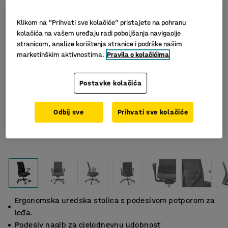
Klikom na “Prihvati sve kolačiće” pristajete na pohranu
kolačića na vašem uređaju radi poboljšanja navigacije
stranicom, analize korištenja stranice i podrške našim
marketinškim aktivnostima.
Pravila o kolačićima
Postavke kolačića
Odbij sve
Prihvati sve kolačiće
Ergonomska uredska stolica s podesivom potporom za
leđa.
Podesiv nagib za cjelodnevnu udobnost