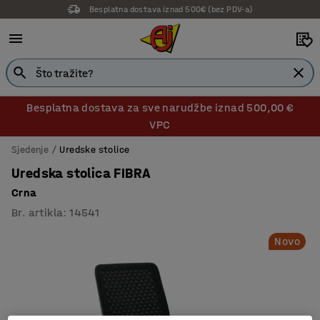
Besplatna dostava iznad 500€ (bez PDV-a)
Besplatna dostava za sve narudžbe iznad 500,00 €
VPC
Sjedenje
Uredske stolice
Uredska stolica FIBRA
Crna
Br. artikla
:
14541
Novo