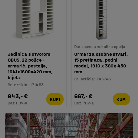
Dostupno u nekoliko opcija
Jedinica s otvorom
Ormar za osobne stvari,
QBUS, 22 police +
15 pretinaca, podni
ormarić, postolje,
model, 1910 x 380x 450
1641x1600x420 mm,
mm
bijela
Br. artikla
:
145743
Br. artikla
:
171453
843,- €
667,- €
KUPI
KUPI
Bez PDV-a
Bez PDV-a