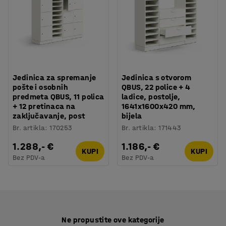
Jedinica za spremanje
Jedinica s otvorom
pošte i osobnih
QBUS, 22 police + 4
predmeta QBUS, 11 polica
ladice, postolje,
+ 12 pretinaca na
1641x1600x420 mm,
zaključavanje, post
bijela
Br. artikla
:
170253
Br. artikla
:
171443
1.288,- €
1.186,- €
KUPI
KUPI
Bez PDV-a
Bez PDV-a
Ne propustite ove kategorije