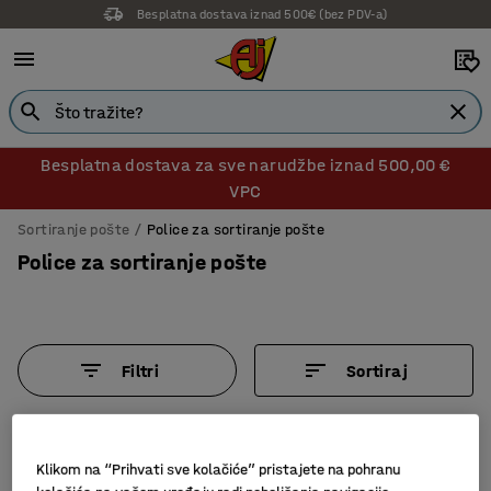
Besplatna dostava iznad 500€ (bez PDV-a)
Besplatna dostava za sve narudžbe iznad 500,00 €
VPC
Sortiranje pošte
Police za sortiranje pošte
Police za sortiranje pošte
Filtri
Sortiraj
6 proizvoda
Klikom na “Prihvati sve kolačiće” pristajete na pohranu