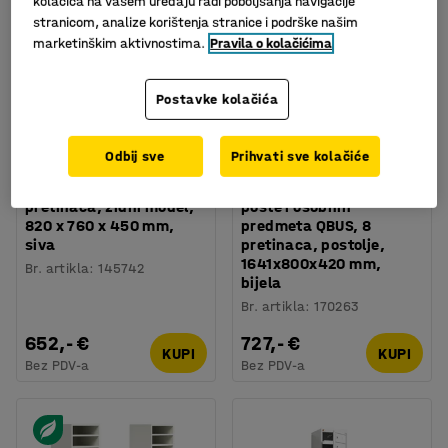
kolačića na vašem uređaju radi poboljšanja navigacije
stranicom, analize korištenja stranice i podrške našim
marketinškim aktivnostima.
Pravila o kolačićima
Postavke kolačića
Odbij sve
Prihvati sve kolačiće
Dostupno u nekoliko opcija
Ormar za poštu, 12
Ormar za spremanje
pretinaca, zidni model,
pošte i osobnih
820 x 760 x 450 mm,
predmeta QBUS, 8
siva
pretinaca, postolje,
1641x800x420 mm,
Br. artikla
:
145742
bijela
Br. artikla
:
170263
652,- €
727,- €
KUPI
KUPI
Bez PDV-a
Bez PDV-a