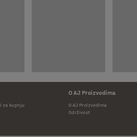
O AJ Proizvodima
či za kupnju
O AJ Proizvodima
Održivost