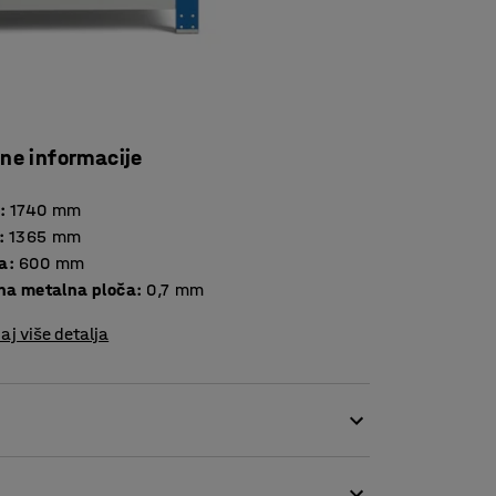
čne informacije
:
1740
mm
:
1365
mm
a
:
600
mm
Debljina metalna ploča
:
0,7
mm
aj više detalja
nekoliko opcija. Možete ga složiti prema svojim
g skladištenja.