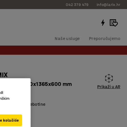
042 379 479
info@larix.hr
Naše usluge
Preporučujemo
MIX
sekcija, 1740x1365x600 mm
Prikaži u AR
di
27229
inškim
 otporna na ogrebotine
police
onuda dodataka
ve kolačiće