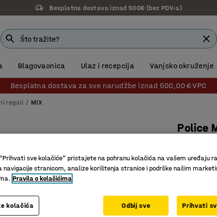
Besplatna dostava iznad 500€ (bez PDV-a)
a
Blagovaonica
Ulaz i recepcija
Vanjsko okruženje
Besplatna dostava za sve narudžbe iznad 500,00 € VPC
ni regali
MIX
Police 
Osnovna 
“Prihvati sve kolačiće” pristajete na pohranu kolačića na vašem uređaju ra
Br. artikla
:
a navigacije stranicom, analize korištenja stranice i podrške našim market
Površina
ima.
Pravila o kolačićima
Podesive 
Široka p
e kolačića
Odbij sve
Prihvati s