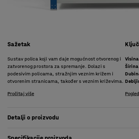
Sažetak
Klju
Sustav polica koji vam daje mogućnost otvorenog i
Visina
zatvorenog prostora za spremanje. Dolazi s
Širina
podesivim policama, stražnjim veznim križem i
Dubin
otvorenim stranicama, također s veznim križevima.
Pročitaj više
Pogled
Detalji o proizvodu
Regal MIX je fleksibilan i vrlo prilagodljiv sustav regala s 
Specifikacije proizvoda
potrebama za stvaranje otvorenog, skrivenog ili mješovito