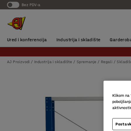
Bez PDV-a
Ured i konferencija
Industrija i skladište
Garderob
AJ Proizvodi
Industrija i skladište
Spremanje
Regali
Skladiš
Klikom na 
poboljšanj
aktivnost
Postavk