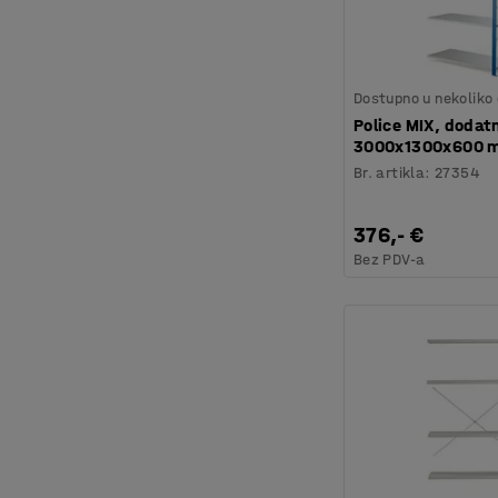
Dostupno u nekoliko 
Police MIX, dodat
3000x1300x600 
Br. artikla
:
27354
376,- €
Bez PDV-a