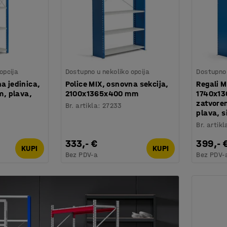
opcija
Dostupno u nekoliko opcija
Dostupno 
a jedinica,
Police MIX, osnovna sekcija,
Regali M
, plava,
2100x1365x400 mm
1740x1
zatvoren
Br. artikla
:
27233
plava, s
Br. artikl
333,- €
399,- 
KUPI
KUPI
Bez PDV-a
Bez PDV-