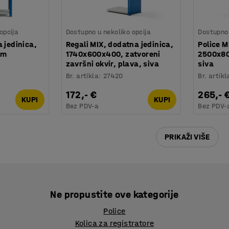
opcija
Dostupno u nekoliko opcija
Dostupno 
 jedinica,
Regali MIX, dodatna jedinica,
Police M
mm
1740x600x400, zatvoreni
2500x80
završni okvir, plava, siva
siva
Br. artikla
:
27420
Br. artikl
172,- €
265,- 
KUPI
KUPI
Bez PDV-a
Bez PDV-
PRIKAŽI VIŠE
Ne propustite ove kategorije
Police
Kolica za registratore