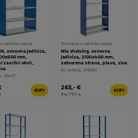
u nekoliko opcija
Dostupno u nekoliko opcija
IX, osnovna jedinica,
Mix shelving, osnovna
300x600 mm,
jedinica, 2100x400 mm,
i završni okvir,
zatvorena strana, plava, siva
iva
Br. artikla
:
218901
a
:
27437
€
263,- €
KUPI
KUPI
a
Bez PDV-a