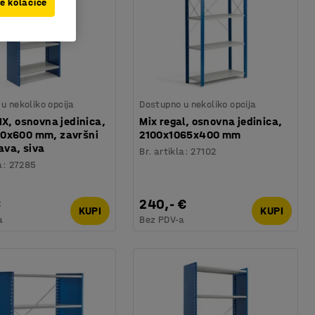
ve kolačiće
u nekoliko opcija
Dostupno u nekoliko opcija
IX, osnovna jedinica,
Mix regal, osnovna jedinica,
0x600 mm, završni
2100x1065x400 mm
lava, siva
Br. artikla
:
27102
a
:
27285
€
240,- €
KUPI
KUPI
a
Bez PDV-a