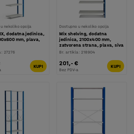
u nekoliko opcija
Dostupno u nekoliko opcija
IX, dodatna jedinica,
Mix shelving, dodatna
0x600 mm, plava,
jedinica, 2100x400 mm,
zatvorena strana, plava, siva
a
:
27276
Br. artikla
:
218904
€
201,- €
KUPI
KUPI
a
Bez PDV-a