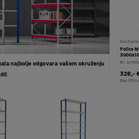
Dostupno 
Police M
3000x1
Br. artikl
egala najbolje odgovara vašem okruženju
326,- 
odič
Bez PDV-