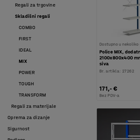
Regali za trgovine
Skladišni regali
COMBO
FIRST
Dostupno u nekoliko 
IDEAL
Police MIX, dodatn
2100x800x400 mm
MIX
siva
Br. artikla
:
27262
POWER
TOUGH
171,- €
TRANSFORM
Bez PDV-a
Regali za materijale
Oprema za dizanje
Sigurnost
Podloge