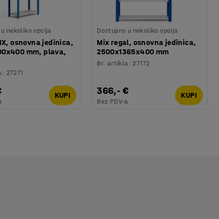
u nekoliko opcija
Dostupno u nekoliko opcija
IX, osnovna jedinica,
Mix regal, osnovna jedinica,
0x400 mm, plava,
2500x1365x400 mm
Br. artikla
:
27172
a
:
27271
€
366,- €
KUPI
KUPI
a
Bez PDV-a