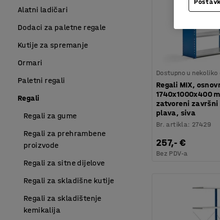
Postavk
Alatni ladičari
Dodaci za paletne regale
Kutije za spremanje
Ormari
Dostupno u nekoliko 
Paletni regali
Regali MIX, osnov
1740x1000x400 
Regali
zatvoreni završni 
plava, siva
Regali za gume
Br. artikla
:
27429
Regali za prehrambene
257,- €
proizvode
Bez PDV-a
Regali za sitne dijelove
Regali za skladišne kutije
Regali za skladištenje
kemikalija