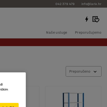
042 379 479
info@larix.hr
Naše usluge
Preporučujemo
Preporučeno
di
inškim