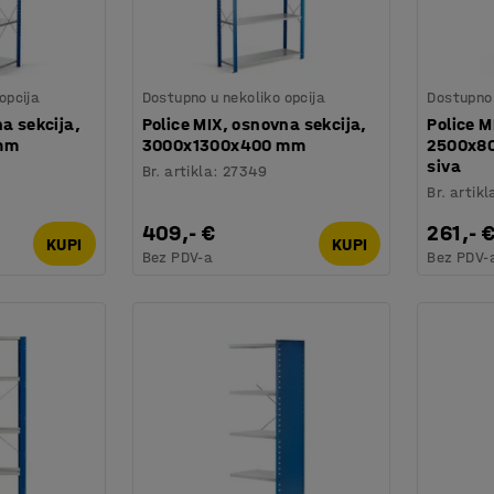
opcija
Dostupno u nekoliko opcija
Dostupno 
na sekcija,
Police MIX, osnovna sekcija,
Police M
mm
3000x1300x400 mm
2500x80
siva
Br. artikla
:
27349
Br. artikl
409,- €
261,- 
KUPI
KUPI
Bez PDV-a
Bez PDV-