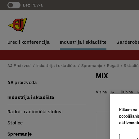
Bez PDV-a
Ured i konferencija
Industrija i skladište
Garderob
AJ Proizvodi
Industrija i skladište
Spremanje
Regali
Skladiš
MIX
48 proizvoda
Visina
Dubina
Industrija i skladište
Klikom na 
Radni i radionički stolovi
poboljšanj
Stolice
aktivnost
Spremanje