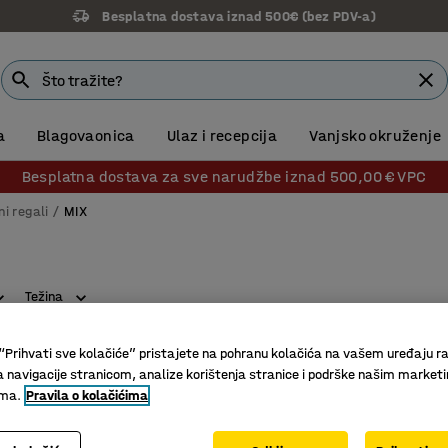
Besplatna dostava iznad 500€ (bez PDV-a)
a
Blagovaonica
Ulaz i recepcija
Vanjsko okruženje
Besplatna dostava za sve narudžbe iznad 500,00 € VPC
ni regali
MIX
Težina
“Prihvati sve kolačiće” pristajete na pohranu kolačića na vašem uređaju ra
a navigacije stranicom, analize korištenja stranice i podrške našim market
ima.
Pravila o kolačićima