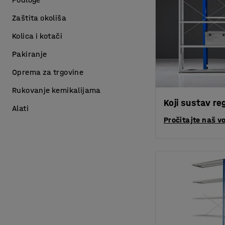
Zaštita okoliša
Kolica i kotači
Pakiranje
Oprema za trgovine
Rukovanje kemikalijama
Koji sustav r
Alati
Pročitajte naš v