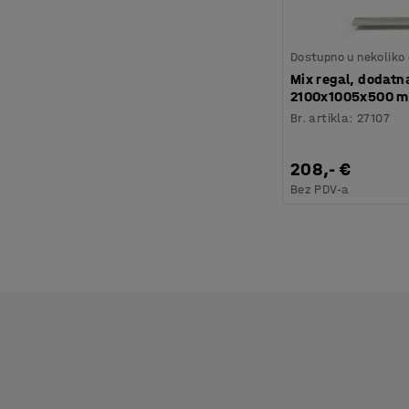
Dostupno u nekoliko 
Mix regal, dodatna
2100x1005x500 
Br. artikla
:
27107
208,- €
Bez PDV-a