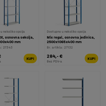
u nekoliko opcija
Dostupno u nekoliko opcija
IX, osnovna sekcija,
Mix regal, osnovna jedinica,
000x400 mm
2500x1065x400 mm
a
:
27343
Br. artikla
:
27132
€
284,- €
KUPI
KUPI
a
Bez PDV-a