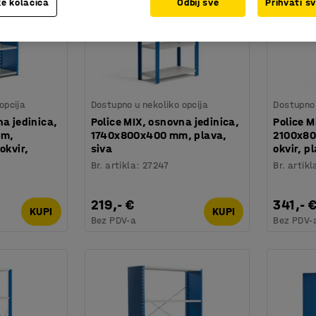
e kolačića
Odbij sve
Prihvati s
opcija
Dostupno u nekoliko opcija
Dostupno 
na jedinica,
Police MIX, osnovna jedinica,
Police M
mm,
1740x800x400 mm, plava,
2100x80
okvir,
siva
okvir, p
Br. artikla
:
27247
Br. artikl
219,- €
341,- 
KUPI
KUPI
Bez PDV-a
Bez PDV-