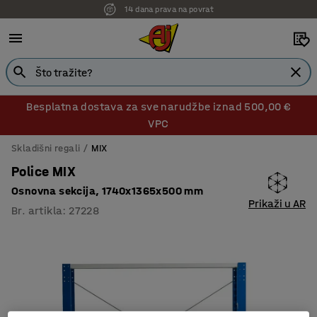
14 dana prava na povrat
7 godina jamstva
Besplatna dostava za sve narudžbe iznad 500,00 €
VPC
Skladišni regali
MIX
Police MIX
Osnovna sekcija, 1740x1365x500 mm
Prikaži u AR
Br. artikla
:
27228