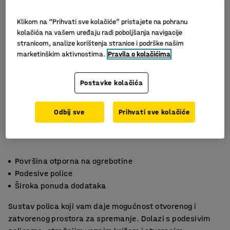
Klikom na “Prihvati sve kolačiće” pristajete na pohranu
kolačića na vašem uređaju radi poboljšanja navigacije
stranicom, analize korištenja stranice i podrške našim
marketinškim aktivnostima.
Pravila o kolačićima
Postavke kolačića
Odbij sve
Prihvati sve kolačiće
Površina otporna na ogrebotine
Podesive police
Široka ponuda dodataka
Sustav polica koji vam daje mogućnost otvorenog i
zatvorenog prostora za spremanje. Dolazi s podesivim