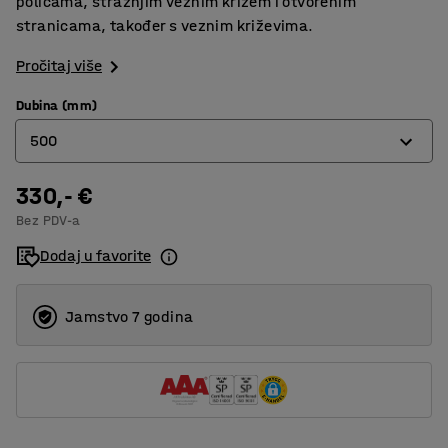
policama, stražnjim veznim križem i otvorenim
stranicama, također s veznim križevima.
Pročitaj više
Dubina (mm)
500
330,- €
400
Bez PDV-a
500
Dodaj u favorite
600
Jamstvo 7 godina