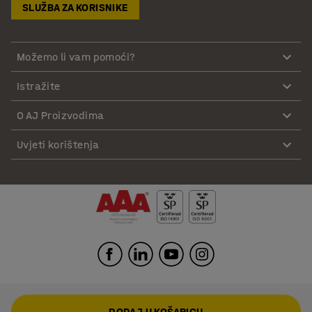
SLUŽBA ZA KORISNIKE
Možemo li vam pomoći?
Istražite
O AJ Proizvodima
Uvjeti korištenja
DODAJ U KOŠARICU