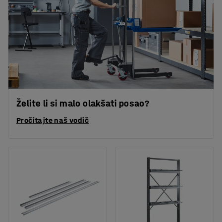
Želite li si malo olakšati posao?
Pročitajte naš vodič