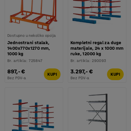
Dostupno u nekoliko opcija
Jednostrani stalak,
Kompletni regal za duge
1400x770x1270 mm,
materijale, 24 x 1000 mm
1000 kg
ruke, 12000 kg
Br. artikla
:
725847
Br. artikla
:
290093
897,- €
3.297,- €
KUPI
KUPI
Bez PDV-a
Bez PDV-a