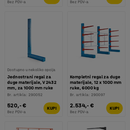
Bez PDV-a
Bez PDV-a
Dostupno u nekoliko opcija
Jednostrani regal za
Kompletni regal za duge
duge materijale, V 2432
materijale, 12 x 1000 mm
mm, za 1000 mm ruke
ruke, 6000 kg
Br. artikla
:
290052
Br. artikla
:
290097
520,- €
2.534,- €
KUPI
KUPI
Bez PDV-a
Bez PDV-a