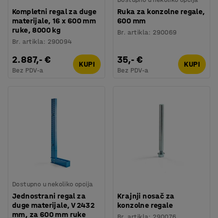
Kompletni regal za duge
Ruka za konzolne regale,
materijale, 16 x 600 mm
600 mm
ruke, 8000 kg
Br. artikla
:
290069
Br. artikla
:
290094
2.887,- €
35,- €
KUPI
KUPI
Bez PDV-a
Bez PDV-a
Dostupno u nekoliko opcija
Jednostrani regal za
Krajnji nosač za
duge materijale, V 2432
konzolne regale
mm, za 600 mm ruke
Br. artikla
:
290076