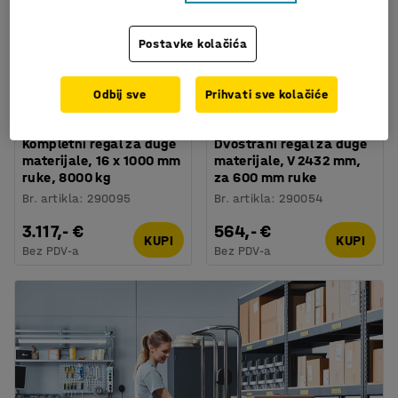
Postavke kolačića
Odbij sve
Prihvati sve kolačiće
Dostupno u nekoliko opcija
Kompletni regal za duge
Dvostrani regal za duge
materijale, 16 x 1000 mm
materijale, V 2432 mm,
ruke, 8000 kg
za 600 mm ruke
Br. artikla
:
290095
Br. artikla
:
290054
3.117,- €
564,- €
KUPI
KUPI
Bez PDV-a
Bez PDV-a