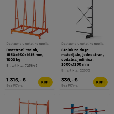
Dostupno u nekoliko opcija
Dostupno u nekoliko opcija
Dvostrani stalak,
Stalak za duge
1550x930x1615 mm,
materijale, jednostran,
1000 kg
dodatna jedinica,
2500x1250 mm
Br. artikla
:
725845
Br. artikla
:
22532
1.316,- €
339,- €
KUPI
KUPI
Bez PDV-a
Bez PDV-a