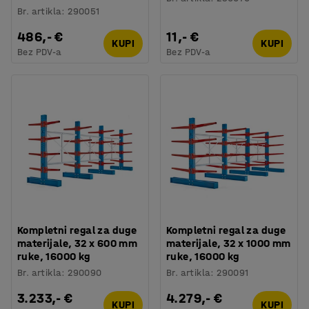
Br. artikla
:
290051
486,- €
11,- €
KUPI
KUPI
Bez PDV-a
Bez PDV-a
Kompletni regal za duge
Kompletni regal za duge
materijale, 32 x 600 mm
materijale, 32 x 1000 mm
ruke, 16000 kg
ruke, 16000 kg
Br. artikla
:
290090
Br. artikla
:
290091
3.233,- €
4.279,- €
KUPI
KUPI