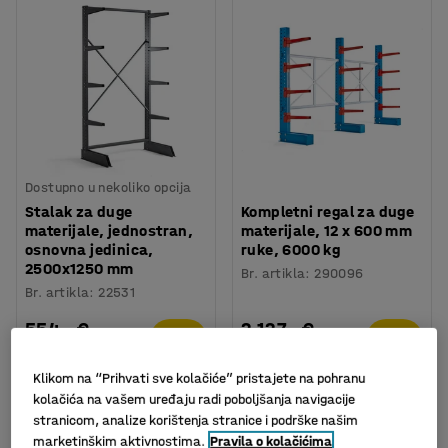
Dostupno u nekoliko opcija
Stalak za duge
Kompletni regal za duge
materijale, jednostran,
materijale, 12 x 600 mm
osnovna jedinica,
ruke, 6000 kg
2500x1250 mm
Br. artikla
:
290096
Br. artikla
:
22531
554,- €
2.127,- €
KUPI
KUPI
Bez PDV-a
Bez PDV-a
Klikom na “Prihvati sve kolačiće” pristajete na pohranu
kolačića na vašem uređaju radi poboljšanja navigacije
stranicom, analize korištenja stranice i podrške našim
marketinškim aktivnostima.
Pravila o kolačićima