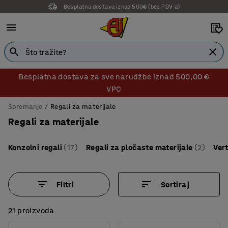
14 dana prava na povrat
Besplatna dostava za sve narudžbe iznad 500,00 €
VPC
Spremanje
Regali za materijale
Regali za materijale
Konzolni regali
(17)
Regali za pločaste materijale
(2)
Vert
Filtri
Sortiraj
21 proizvoda