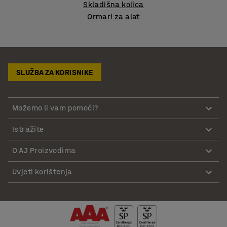
Skladišna kolica
Ormari za alat
SLUŽBA ZA KORISNIKE
Možemo li vam pomoći?
Istražite
O AJ Proizvodima
Uvjeti korištenja