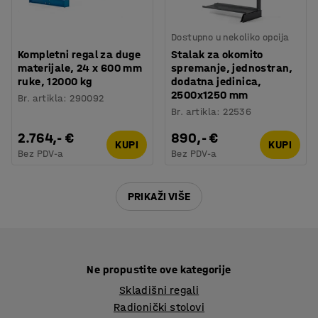
Dostupno u nekoliko opcija
Kompletni regal za duge
Stalak za okomito
materijale, 24 x 600 mm
spremanje, jednostran,
ruke, 12000 kg
dodatna jedinica,
2500x1250 mm
Br. artikla
:
290092
Br. artikla
:
22536
2.764,- €
890,- €
KUPI
KUPI
Bez PDV-a
Bez PDV-a
PRIKAŽI VIŠE
Ne propustite ove kategorije
Skladišni regali
Radionički stolovi