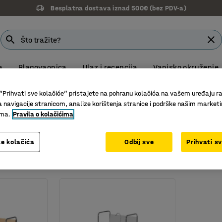
Besplatna dostava iznad 500€ (bez PDV-a)
a
Blagovaonica
Ulaz i recepcija
Vanjsko okruženje
Besplatna dostava za sve narudžbe iznad 500,00 € VPC
“Prihvati sve kolačiće” pristajete na pohranu kolačića na vašem uređaju ra
a navigacije stranicom, analize korištenja stranice i podrške našim market
ima.
Pravila o kolačićima
istratore
e kolačića
Odbij sve
Prihvati s
na
Visina
Širina
Promjer kotača
Prikaži više filte