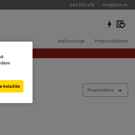
042 379 479
info@larix.hr
Naše usluge
Preporučujemo
di
inškim
ve kolačiće
ra
Preporučeno