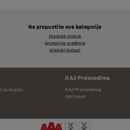
Ne propustite ove kategorije
Uredske stolice
Unutarnje uređenje
Uredski dodaci
O AJ Proizvodima
či za kupnju
O AJ Proizvodima
Održivost