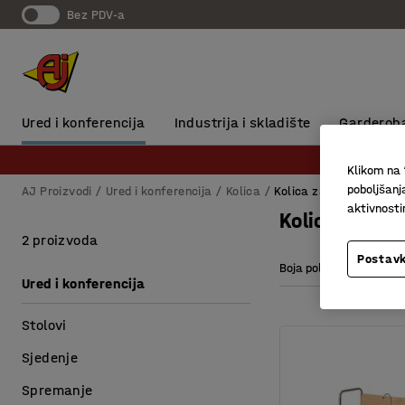
Bez PDV-a
Ured i konferencija
Industrija i skladište
Garderob
Klikom na 
poboljšanj
AJ Proizvodi
Ured i konferencija
Kolica
Kolica za registratore
aktivnost
Kolica za reg
2 proizvoda
Postavk
Boja polica
Duži
Ured i konferencija
Stolovi
Sjedenje
Spremanje