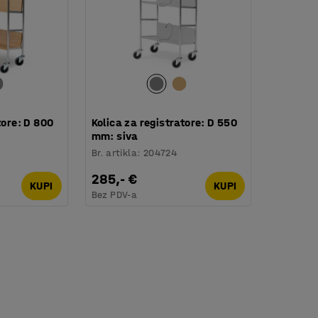
tore: D 800
Kolica za registratore: D 550
mm: siva
Br. artikla
:
204724
285,- €
KUPI
KUPI
Bez PDV-a