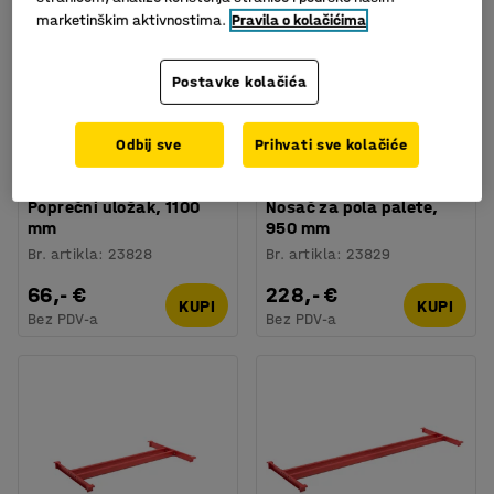
marketinškim aktivnostima.
Pravila o kolačićima
Postavke kolačića
Odbij sve
Prihvati sve kolačiće
Dostupno u nekoliko opcija
Poprečni uložak, 1100
Nosač za pola palete,
mm
950 mm
Br. artikla
:
23828
Br. artikla
:
23829
66,- €
228,- €
KUPI
KUPI
Bez PDV-a
Bez PDV-a