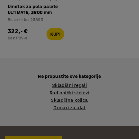
Umetak za pola palete
ULTIMATE, 3600 mm
Br. artikla
:
23893
322,- €
KUPI
Bez PDV-a
Ne propustite ove kategorije
Skladišni regali
Radionički stolovi
Skladišna kolica
Ormari za alat