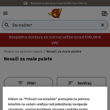
Besplatna dostava iznad 500€ (bez PDV-a)
Besplatna dostava za sve narudžbe iznad 500,00 €
VPC
Dodaci za paletne regale
Nosači za male palete
Nosači za male palete
Filtri
Sortiraj
5 proizvoda
Klikom na “Prihvati sve kolačiće” pristajete na pohranu
kolačića na vašem uređaju radi poboljšanja navigacije
stranicom, analize korištenja stranice i podrške našim