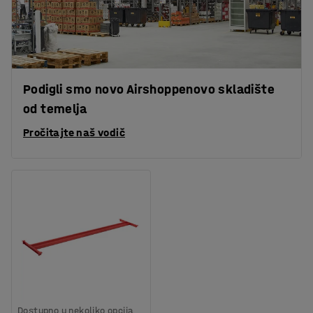
Podigli smo novo Airshoppenovo skladište
od temelja
Pročitajte naš vodič
Dostupno u nekoliko opcija