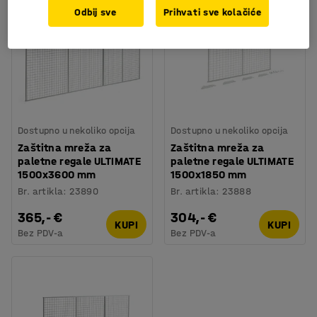
Odbij sve
Prihvati sve kolačiće
Dostupno u nekoliko opcija
Dostupno u nekoliko opcija
Zaštitna mreža za
Zaštitna mreža za
paletne regale ULTIMATE
paletne regale ULTIMATE
1500x3600 mm
1500x1850 mm
Br. artikla
:
23890
Br. artikla
:
23888
365,- €
304,- €
KUPI
KUPI
Bez PDV-a
Bez PDV-a