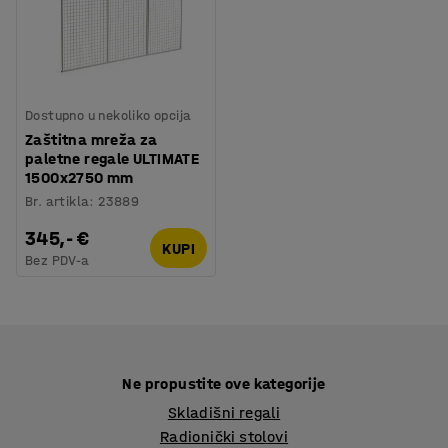
Dostupno u nekoliko opcija
Zaštitna mreža za
paletne regale ULTIMATE
1500x2750 mm
Br. artikla
:
23889
345,- €
KUPI
Bez PDV-a
Ne propustite ove kategorije
Skladišni regali
Radionički stolovi