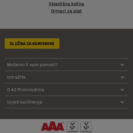
Skladišna kolica
Ormari za alat
SLUŽBA ZA KORISNIKE
Možemo li vam pomoći?
Istražite
O AJ Proizvodima
Uvjeti korištenja