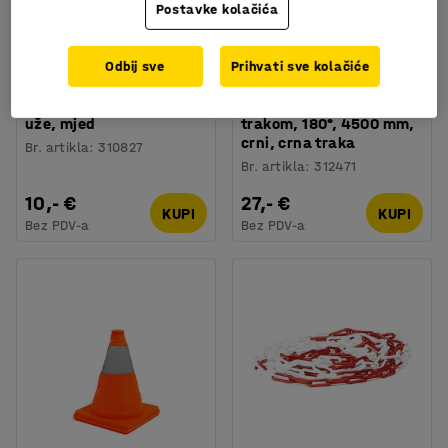
Postavke kolačića
Odbij sve
Prihvati sve kolačiće
Zidni nosač za barijeru,
Zidni nosač s izvlačivom
uže, mjed
trakom, 180°, 4500 mm,
crni, crna traka
Br. artikla
:
310827
Br. artikla
:
312471
10,- €
27,- €
KUPI
KUPI
Bez PDV-a
Bez PDV-a