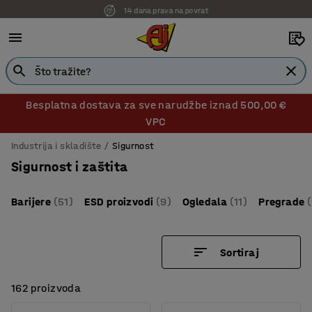
14 dana prava na povrat
Besplatna dostava za sve narudžbe iznad 500,00 €
VPC
Industrija i skladište
Sigurnost
Sigurnost i zaštita
Barijere
(51)
ESD proizvodi
(9)
Ogledala
(11)
Pregrade
(
Sortiraj
162 proizvoda