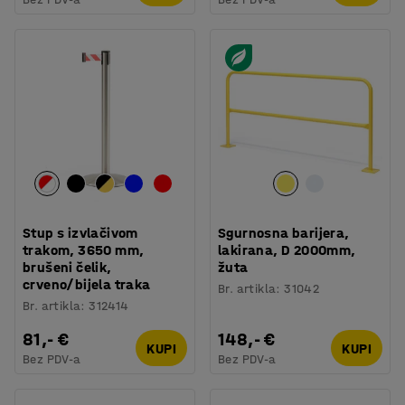
Stup s izvlačivom
Sgurnosna barijera,
trakom, 3650 mm,
lakirana, D 2000mm,
brušeni čelik,
žuta
crveno/bijela traka
Br. artikla
:
31042
Br. artikla
:
312414
81,- €
148,- €
KUPI
KUPI
Bez PDV-a
Bez PDV-a