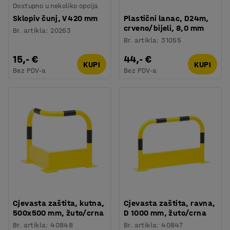
Dostupno u nekoliko opcija
Sklopiv čunj, V 420 mm
Plastični lanac, D24m,
crveno/bijeli, 8,0 mm
Br. artikla
:
20263
Br. artikla
:
31055
15,- €
44,- €
KUPI
KUPI
Bez PDV-a
Bez PDV-a
Cjevasta zaštita, kutna,
Cjevasta zaštita, ravna,
500x500 mm, žuto/crna
D 1000 mm, žuto/crna
Br. artikla
:
40848
Br. artikla
:
40847