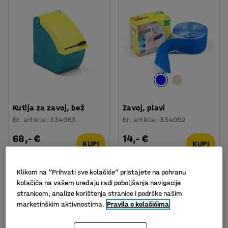
Kutija za zavoj, bež
Zavoj, plavi
Br. artikla
:
334053
Br. artikla
:
334052
68,- €
14,- €
KUPI
KUPI
Bez PDV-a
Bez PDV-a
Klikom na “Prihvati sve kolačiće” pristajete na pohranu
kolačića na vašem uređaju radi poboljšanja navigacije
stranicom, analize korištenja stranice i podrške našim
marketinškim aktivnostima.
Pravila o kolačićima