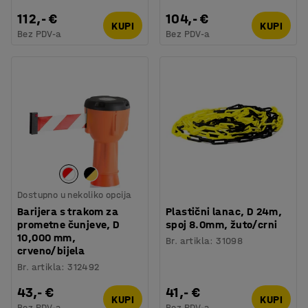
112,- €
104,- €
KUPI
KUPI
Bez PDV-a
Bez PDV-a
Dostupno u nekoliko opcija
Barijera s trakom za
Plastični lanac, D 24m,
prometne čunjeve, D
spoj 8.0mm, žuto/crni
10,000 mm,
Br. artikla
:
31098
crveno/bijela
Br. artikla
:
312492
43,- €
41,- €
KUPI
KUPI
Bez PDV-a
Bez PDV-a