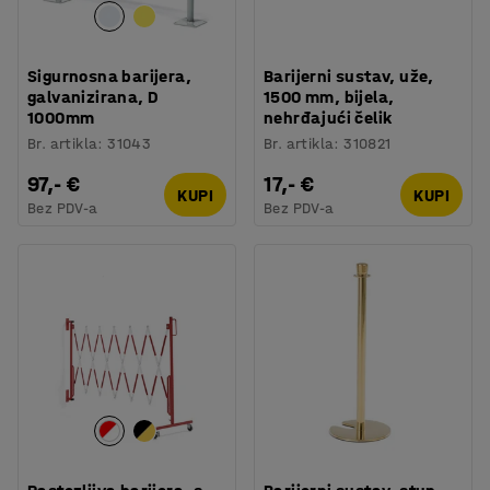
Sigurnosna barijera,
Barijerni sustav, uže,
galvanizirana, D
1500 mm, bijela,
1000mm
nehrđajući čelik
Br. artikla
:
31043
Br. artikla
:
310821
97,- €
17,- €
KUPI
KUPI
Bez PDV-a
Bez PDV-a