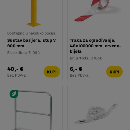
Dostupno u nekoliko opcija
Sustav barijera, stup V
Traka za ograđivanje,
900 mm
48x100000 mm, crveno-
bijela
Br. artikla
:
31094
Br. artikla
:
31038
40,- €
6,- €
KUPI
KUPI
Bez PDV-a
Bez PDV-a