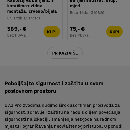
Rastezljiva barijera, s
Barijerni sustav, stup,
kotačima+ zidna
mjed
montaža, crveno/bijela
Br. artikla
:
310829
Br. artikla
:
173131
389,- €
75,- €
KUPI
KUPI
Bez PDV-a
Bez PDV-a
PRIKAŽI VIŠE
Poboljšajte sigurnost i zaštitu u svom
poslovnom prostoru
U AJ Proizvodima nudimo širok asortiman proizvoda za
sigurnost, zdravlje i zaštitu na radu s ciljem povećanja
sigurnosti na lokaciji, smanjenja nezgoda na radnom
mjestu i ograničavanja neovlaštenog pristupa. U ponudi