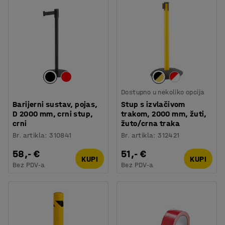
Dostupno u nekoliko opcija
Barijerni sustav, pojas,
Stup s izvlačivom
D 2000 mm, crni stup,
trakom, 2000 mm, žuti,
crni
žuto/crna traka
Br. artikla
:
310841
Br. artikla
:
312421
58,- €
51,- €
KUPI
KUPI
Bez PDV-a
Bez PDV-a