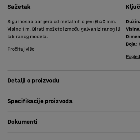
Sažetak
Klju
Sigurnosna barijera od metalnih cijevi Ø 40 mm.
Dužin
Visine 1 m. Birati možete između galvaniziranog ili
Visina
lakiranog modela.
Dimenz
Boja
:
Pročitaj više
Pogled
Detalji o proizvodu
.
Specifikacije proizvoda
Dužina
:
1000
mm
Dokumenti
Visina
:
1000
mm
Dimenzije profila
:
40
mm
Boja
:
Galvanizirano
Ispiši ovu stranicu