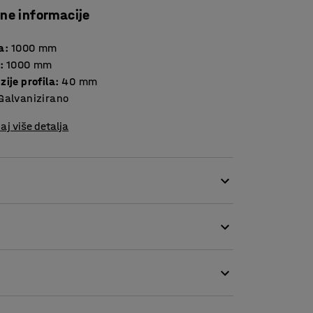
čne informacije
a
:
1000
mm
:
1000
mm
ije profila
:
40
mm
Galvanizirano
aj više detalja