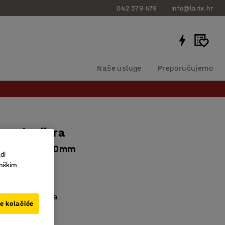
042 379 479
info@larix.hr
Naše usluge
Preporučujemo
sna barijera
irana, D 1000mm
di
31043
inškim
a barijera
rana ili lakirana
ve kolačiće
zirano