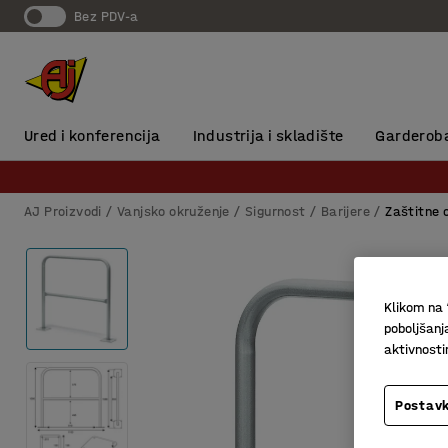
Bez PDV-a
Ured i konferencija
Industrija i skladište
Garderob
AJ Proizvodi
Vanjsko okruženje
Sigurnost
Barijere
Zaštitne 
Klikom na 
poboljšanj
aktivnost
Postavk