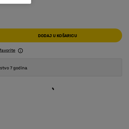
DODAJ U KOŠARICU
favorite
tvo 7 godina