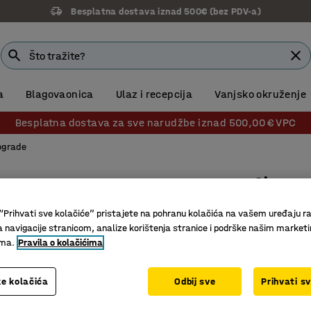
14 dana prava na povrat
a
Blagovaonica
Ulaz i recepcija
Vanjsko okruženje
Besplatna dostava za sve narudžbe iznad 500,00 € VPC
ograde
Sigurno
Galvaniz
“Prihvati sve kolačiće” pristajete na pohranu kolačića na vašem uređaju ra
Br. artikla
:
a navigacije stranicom, analize korištenja stranice i podrške našim market
ima.
Pravila o kolačićima
Sigurnosn
Galvanizi
e kolačića
Odbij sve
Prihvati s
Boja
:
Galvani