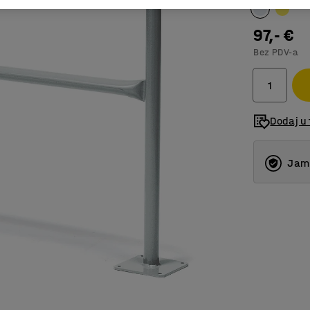
97,- €
Bez PDV-a
Dodaj u 
Jams