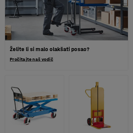
Želite li si malo olakšati posao?
Pročitajte naš vodič