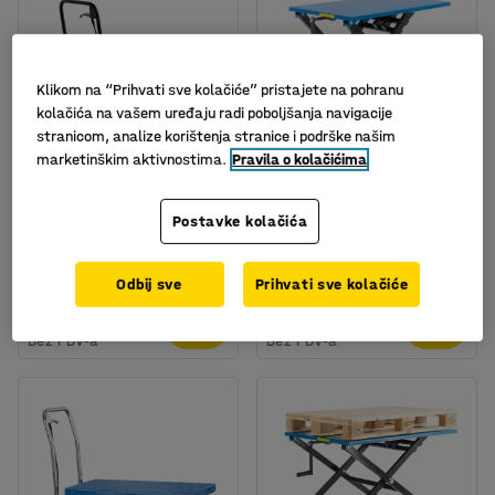
Klikom na “Prihvati sve kolačiće” pristajete na pohranu
kolačića na vašem uređaju radi poboljšanja navigacije
stranicom, analize korištenja stranice i podrške našim
marketinškim aktivnostima.
Pravila o kolačićima
Hidraulični podizni stol,
ručni podizni stol s
Postavke kolačića
700x450mm, visina 220-
ručkom
720 mm, 150kg
Br. artikla
:
30177
Br. artikla
:
31022
Odbij sve
Prihvati sve kolačiće
421,- €
396,- €
KUPI
KUPI
Bez PDV-a
Bez PDV-a