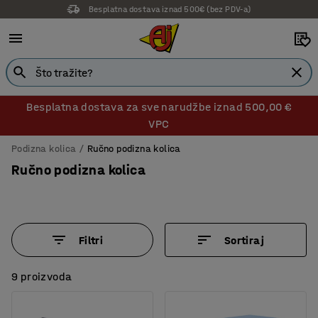
Besplatna dostava iznad 500€ (bez PDV-a)
14 dana prava na povrat
Besplatna dostava za sve narudžbe iznad 500,00 €
VPC
Podizna kolica
Ručno podizna kolica
Ručno podizna kolica
Filtri
Sortiraj
9 proizvoda