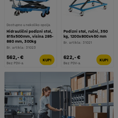
Dostupno u nekoliko opcija
Hidraulični podizni stol,
Podizni stol, ručni, 350
815x500mm, visina 285-
kg, 1200x800x450 mm
880 mm, 300kg
Br. artikla
:
31021
Br. artikla
:
31023
562,- €
622,- €
KUPI
KUPI
Bez PDV-a
Bez PDV-a