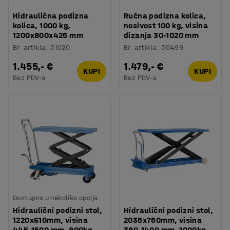
Hidraulična podizna
Ručna podizna kolica,
kolica, 1000 kg,
nosivost 100 kg, visina
1200x800x425 mm
dizanja 30-1020 mm
Br. artikla
:
31020
Br. artikla
:
30499
1.455,- €
1.479,- €
KUPI
KUPI
Bez PDV-a
Bez PDV-a
Dostupno u nekoliko opcija
Hidraulični podizni stol,
Hidraulični podizni stol,
1220x610mm, visina
2035x750mm, visina
445-1500 mm, 800kg
380-1400 mm, 1000kg