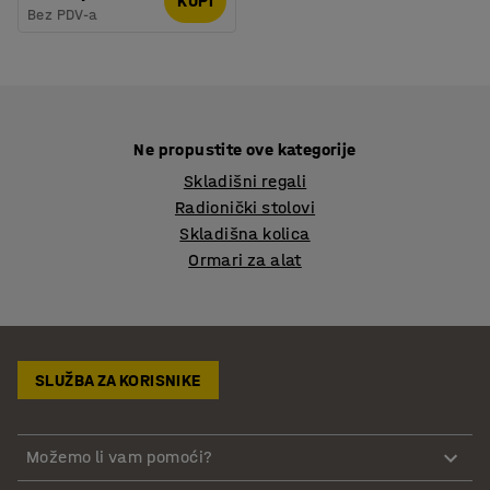
KUPI
Bez PDV-a
Ne propustite ove kategorije
Skladišni regali
Radionički stolovi
Skladišna kolica
Ormari za alat
SLUŽBA ZA KORISNIKE
Možemo li vam pomoći?