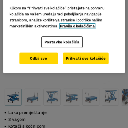
Klikom na “Prihvati sve kolačiće” pristajete na pohranu
kolačića na vašem uređaju radi poboljšanja navigacije
stranicom, analize korištenja stranice i podrške našim
marketinškim aktivnostima.
Pravila o kolačićima
Postavke kolačića
Odbij sve
Prihvati sve kolačiće
Lako premještanje
S vagom
Kotači s kočnicom