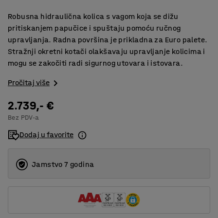
Robusna hidraulična kolica s vagom koja se dižu
pritiskanjem papučice i spuštaju pomoću ručnog
upravljanja. Radna površina je prikladna za Euro palete.
Stražnji okretni kotači olakšavaju upravljanje kolicima i
mogu se zakočiti radi sigurnog utovara i istovara.
Pročitaj više
2.739,- €
Bez PDV-a
Dodaj u favorite
Jamstvo 7 godina