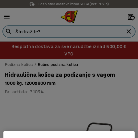
Besplatna dostava iznad 500€ (bez PDV-a)
14 dana prava na povrat
Besplatna dostava za sve narudžbe iznad 500,00 €
VPC
Podizna kolica
Ručno podizna kolica
Hidraulična kolica za podizanje s vagom
1000 kg, 1200x800 mm
Br. artikla
:
31034