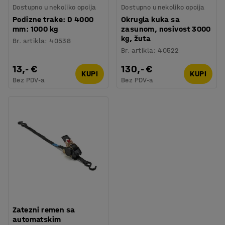
Dostupno u nekoliko opcija
Dostupno u nekoliko opcija
Podizne trake: D 4000
Okrugla kuka sa
mm: 1000 kg
zasunom, nosivost 3000
kg, žuta
Br. artikla
:
40538
Br. artikla
:
40522
13,- €
130,- €
KUPI
KUPI
Bez PDV-a
Bez PDV-a
Zatezni remen sa
automatskim