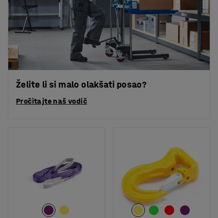
Želite li si malo olakšati posao?
Pročitajte naš vodič