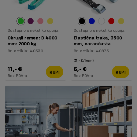
Dostupno u nekoliko opcija
Dostupno u nekoliko opcija
Okrugli remen: D 4000
Elastična traka, 3500
mm: 2000 kg
mm, narančasta
Br. artikla
:
40530
Br. artikla
:
40875
(3,- €/kom)
11,- €
6,- €
KUPI
KUPI
Bez PDV-a
Bez PDV-a