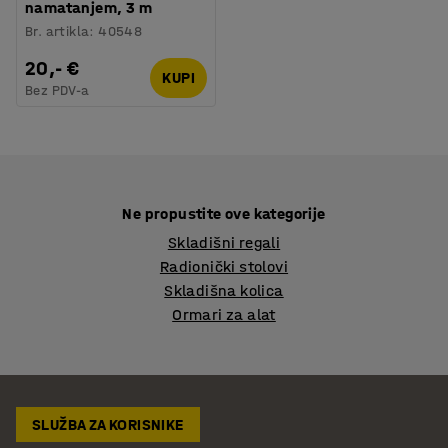
namatanjem, 3 m
Br. artikla
:
40548
20,- €
KUPI
Bez PDV-a
Ne propustite ove kategorije
Skladišni regali
Radionički stolovi
Skladišna kolica
Ormari za alat
SLUŽBA ZA KORISNIKE