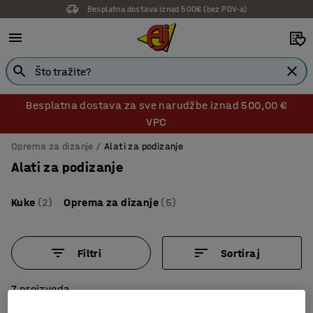
Besplatna dostava iznad 500€ (bez PDV-a)
14 dana prava na povrat
Besplatna dostava za sve narudžbe iznad 500,00 €
VPC
Oprema za dizanje
Alati za podizanje
Alati za podizanje
Kuke
(2)
Oprema za dizanje
(5)
Filtri
Sortiraj
7 proizvoda