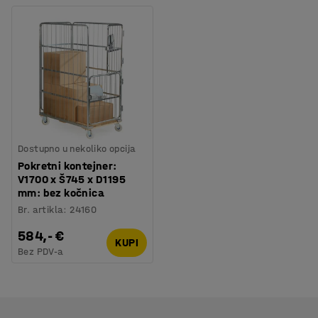
Dostupno u nekoliko opcija
Pokretni kontejner:
V1700 x Š745 x D1195
mm: bez kočnica
Br. artikla
:
24160
584,- €
KUPI
Bez PDV-a