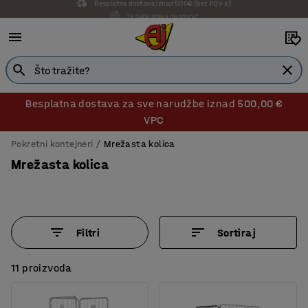
14 dana prava na povrat
Besplatna dostava za sve narudžbe iznad 500,00 €
VPC
Pokretni kontejneri
Mrežasta kolica
Mrežasta kolica
Filtri
Sortiraj
11 proizvoda