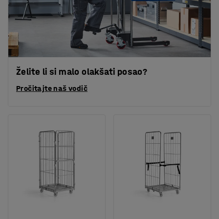
Želite li si malo olakšati posao?
Pročitajte naš vodič