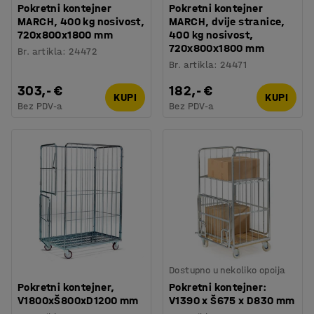
Pokretni kontejner
Pokretni kontejner
MARCH, 400 kg nosivost,
MARCH, dvije stranice,
720x800x1800 mm
400 kg nosivost,
720x800x1800 mm
Br. artikla
:
24472
Br. artikla
:
24471
303,- €
182,- €
KUPI
KUPI
Bez PDV-a
Bez PDV-a
Dostupno u nekoliko opcija
Pokretni kontejner,
Pokretni kontejner:
V1800xŠ800xD1200 mm
V1390 x Š675 x D830 mm