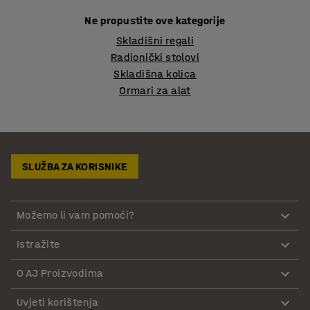
Ne propustite ove kategorije
Skladišni regali
Radionički stolovi
Skladišna kolica
Ormari za alat
SLUŽBA ZA KORISNIKE
Možemo li vam pomoći?
Istražite
O AJ Proizvodima
Uvjeti korištenja