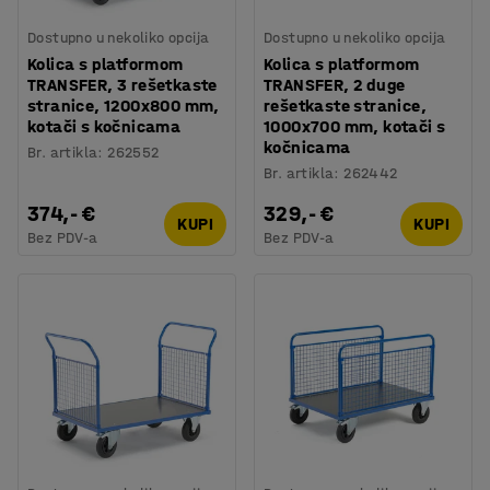
Dostupno u nekoliko opcija
Dostupno u nekoliko opcija
Kolica s platformom
Kolica s platformom
TRANSFER, 3 rešetkaste
TRANSFER, 2 duge
stranice, 1200x800 mm,
rešetkaste stranice,
kotači s kočnicama
1000x700 mm, kotači s
kočnicama
Br. artikla
:
262552
Br. artikla
:
262442
374,- €
329,- €
KUPI
KUPI
Bez PDV-a
Bez PDV-a