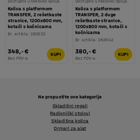
Dostupno u nekoliko opcija
Dostupno u nekoliko opcija
Kolica s platformom
Kolica s platformom
TRANSFER, 2 rešetkaste
TRANSFER, 2 duge
stranice, 1200x800 mm,
rešetkaste stranice,
kotači s kočnicama
1200x800 mm, kotači s
kočnicama
Br. artikla
:
262532
Br. artikla
:
262542
348,- €
380,- €
KUPI
KUPI
Bez PDV-a
Bez PDV-a
Ne propustite ove kategorije
Skladišni regali
Radionički stolovi
Skladišna kolica
Ormari za alat