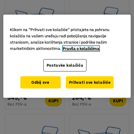
Klikom na “Prihvati sve kolačiće” pristajete na pohranu
kolačića na vašem uređaju radi poboljšanja navigacije
stranicom, analize korištenja stranice i podrške našim
marketinškim aktivnostima.
Pravila o kolačićima
Dostupno u nekoliko opcija
Dostupno u nekoliko opcija
Kolica s platformom
Kolica s platformom
Postavke kolačića
TRANSFER, 4 rešetkaste
TRANSFER, 1 rešetkasta
stranice, 1000x700 mm,
stranica, 1000x700 mm,
kotači s kočnicama
kotači s kočnicama
Odbij sve
Prihvati sve kolačiće
Br. artikla
:
262462
Br. artikla
:
262422
349,- €
264,- €
KUPI
KUPI
Bez PDV-a
Bez PDV-a