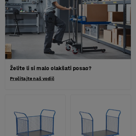
Želite li si malo olakšati posao?
Pročitajte naš vodič