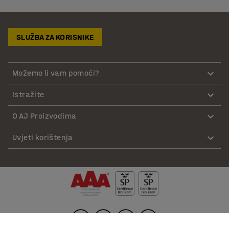
SLUŽBA ZA KORISNIKE
Možemo li vam pomoći?
Istražite
O AJ Proizvodima
Uvjeti korištenja