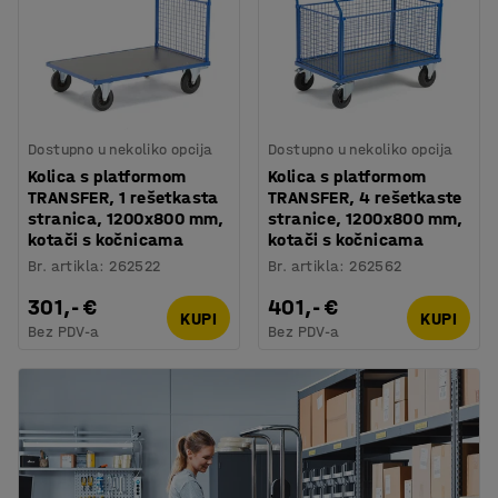
Dostupno u nekoliko opcija
Dostupno u nekoliko opcija
Kolica s platformom
Kolica s platformom
TRANSFER, 1 rešetkasta
TRANSFER, 4 rešetkaste
stranica, 1200x800 mm,
stranice, 1200x800 mm,
kotači s kočnicama
kotači s kočnicama
Br. artikla
:
262522
Br. artikla
:
262562
301,- €
401,- €
KUPI
KUPI
Bez PDV-a
Bez PDV-a