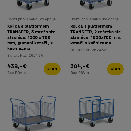
Dostupno u nekoliko opcija
Dostupno u nekoliko opcija
Kolica s platformom
Kolica s platformom
TRANSFER, 3 mrežaste
TRANSFER, 2 rešetkaste
stranice, 1000 x 700
stranice, 1000x700 mm,
mm, gumeni kotači, s
kotači s kočnicama
kočnicama
Br. artikla
:
262432
Br. artikla
:
262454
438,- €
304,- €
KUPI
KUPI
Bez PDV-a
Bez PDV-a