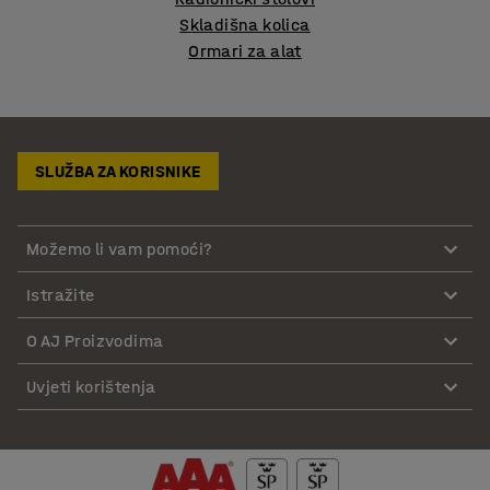
Skladišna kolica
Ormari za alat
SLUŽBA ZA KORISNIKE
Možemo li vam pomoći?
Istražite
O AJ Proizvodima
Uvjeti korištenja