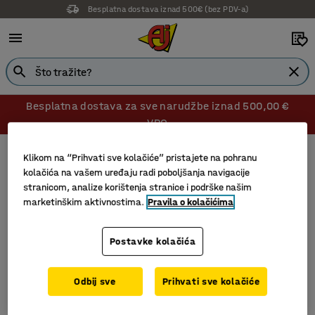
Besplatna dostava iznad 500€ (bez PDV-a)
Besplatna dostava za sve narudžbe iznad 500,00 €
VPC
Električni dodaci
Produžni kablovi
Klikom na “Prihvati sve kolačiće” pristajete na pohranu
Produžni kablovi
kolačića na vašem uređaju radi poboljšanja navigacije
stranicom, analize korištenja stranice i podrške našim
marketinškim aktivnostima.
Pravila o kolačićima
Filtri
Sortiraj
Postavke kolačića
1 proizvoda
Odbij sve
Prihvati sve kolačiće