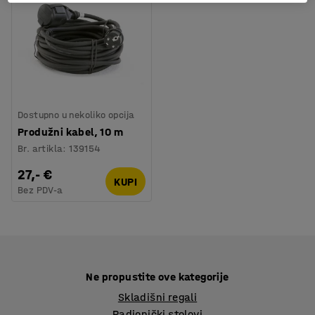
Dostupno u nekoliko opcija
Produžni kabel, 10 m
Br. artikla
:
139154
27,- €
KUPI
Bez PDV-a
Ne propustite ove kategorije
Skladišni regali
Radionički stolovi