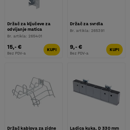
Držač za ključeve za
Držač za svrdla
odvijanje matica
Br. artikla
:
265391
Br. artikla
:
265401
15,- €
9,- €
KUPI
KUPI
Bez PDV-a
Bez PDV-a
Držač kablova za zidne
Ladica kuka, D 330 mm