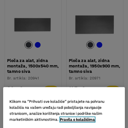
Ploča za alat, zidna
Ploča za alat, zidna
montaža, 1500x540 mm,
montaža, 1950x900 mm,
tamno siva
tamno siva
Br. artikla
:
20941
Br. artikla
:
20971
80,- €
147,- €
KUPI
KUPI
Bez PDV-a
Bez PDV-a
Klikom na “Prihvati sve kolačiće” pristajete na pohranu
kolačića na vašem uređaju radi poboljšanja navigacije
stranicom, analize korištenja stranice i podrške našim
marketinškim aktivnostima.
Pravila o kolačićima