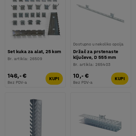
Dostupno u nekoliko opcija
Set kuka za alat, 25 kom
Držač za prstenaste
ključeve, D 555 mm
Br. artikla
:
26509
Br. artikla
:
265403
146,- €
10,- €
KUPI
KUPI
Bez PDV-a
Bez PDV-a