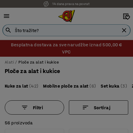
14 dana prava na povrat
Besplatna dostava za sve narudžbe iznad 500,00 €
VPC
Alati
Ploče za alat i kukice
Ploče za alat i kukice
Kuke za lat
(42)
Mobilne ploče za alat
(6)
Set kuka
(3)
Filtri
Sortiraj
56 proizvoda