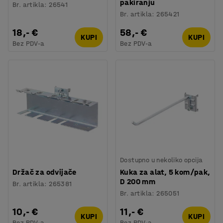
pakiranju
Br. artikla
:
26541
Br. artikla
:
265421
18,- €
58,- €
KUPI
KUPI
Bez PDV-a
Bez PDV-a
Dostupno u nekoliko opcija
Držač za odvijače
Kuka za alat, 5 kom/pak,
D 200 mm
Br. artikla
:
265381
Br. artikla
:
265051
10,- €
11,- €
KUPI
KUPI
Bez PDV-a
Bez PDV-a