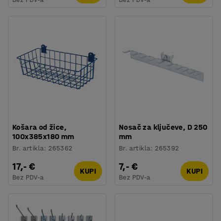
Košara od žice,
Nosač za ključeve, D 250
100x385x180 mm
mm
Br. artikla
:
265362
Br. artikla
:
265392
17,- €
7,- €
KUPI
KUPI
Bez PDV-a
Bez PDV-a