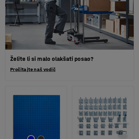
Želite li si malo olakšati posao?
Pročitajte naš vodič