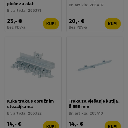
ploče za alat
Br. artikla
:
265407
Br. artikla
:
265371
23,- €
20,- €
KUPI
KUPI
Bez PDV-a
Bez PDV-a
Kuka traka s opružnim
Traka za vješanje kutija,
stezaljkama
Š 555 mm
Br. artikla
:
265322
Br. artikla
:
265410
14,- €
14,- €
KUPI
KUPI