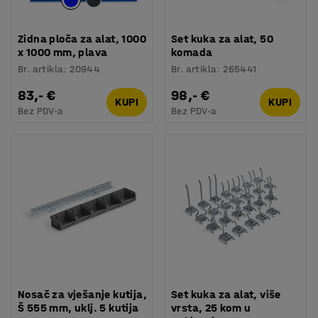
Zidna ploča za alat, 1000
Set kuka za alat, 50
x 1000 mm, plava
komada
Br. artikla
:
20944
Br. artikla
:
265441
83,- €
98,- €
KUPI
KUPI
Bez PDV-a
Bez PDV-a
Nosač za vješanje kutija,
Set kuka za alat, više
Š 555 mm, uklj. 5 kutija
vrsta, 25 kom u