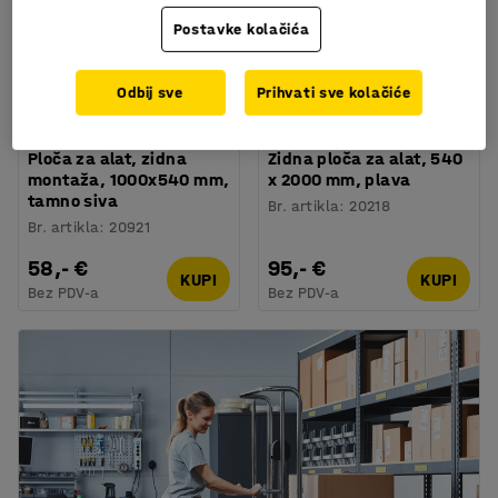
Postavke kolačića
Odbij sve
Prihvati sve kolačiće
Ploča za alat, zidna
Zidna ploča za alat, 540
montaža, 1000x540 mm,
x 2000 mm, plava
tamno siva
Br. artikla
:
20218
Br. artikla
:
20921
58,- €
95,- €
KUPI
KUPI
Bez PDV-a
Bez PDV-a