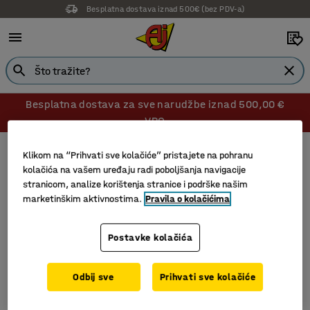
Besplatna dostava iznad 500€ (bez PDV-a)
Besplatna dostava za sve narudžbe iznad 500,00 €
VPC
Alati
Kutije za alat
Klikom na “Prihvati sve kolačiće” pristajete na pohranu
Kutije za alat
kolačića na vašem uređaju radi poboljšanja navigacije
stranicom, analize korištenja stranice i podrške našim
marketinškim aktivnostima.
Pravila o kolačićima
Filtri
Sortiraj
Postavke kolačića
2 proizvoda
Odbij sve
Prihvati sve kolačiće