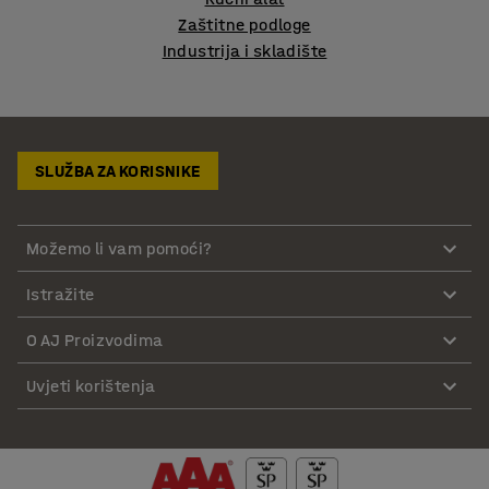
Zaštitne podloge
Industrija i skladište
SLUŽBA ZA KORISNIKE
Možemo li vam pomoći?
Istražite
O AJ Proizvodima
Uvjeti korištenja