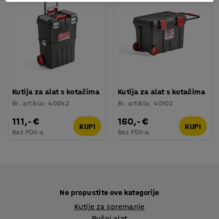
Kutija za alat s kotačima
Kutija za alat s kotačima
Br. artikla
:
40042
Br. artikla
:
40102
111,- €
160,- €
KUPI
KUPI
Bez PDV-a
Bez PDV-a
Ne propustite ove kategorije
Kutije za spremanje
Ručni alat