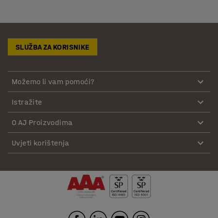
SLUŽBA ZA KORISNIKE
Možemo li vam pomoći?
Istražite
O AJ Proizvodima
Uvjeti korištenja