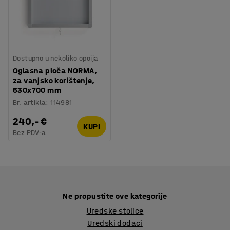
Dostupno u nekoliko opcija
Oglasna ploča NORMA,
za vanjsko korištenje,
530x700 mm
Br. artikla
:
114981
240,- €
KUPI
Bez PDV-a
Ne propustite ove kategorije
Uredske stolice
Uredski dodaci