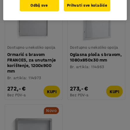
Odbij sve
Prihvati sve kolačiće
Dostupno u nekoliko opcija
Dostupno u nekoliko opcija
Ormarić s bravom
Oglasna ploča s bravom,
FRANCES, za unutarnje
1080x850x30 mm
korištenje, 1200x900
Br. artikla
:
114963
mm
Br. artikla
:
114973
272,- €
273,- €
KUPI
KUPI
Bez PDV-a
Bez PDV-a
Novo