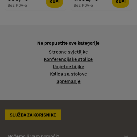
KUPI
KUPI
Bez PDV-a
Bez PDV-a
Ne propustite ove kategorije
Stropne svjetiljke
Konferencijske stolice
Umjetne biljke
Kolica za stolove
Spremanje
SLUŽBA ZA KORISNIKE
Možemo li vam pomoći?