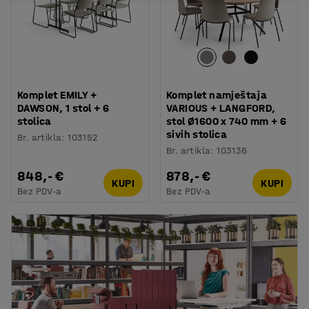
Komplet EMILY +
Komplet namještaja
DAWSON, 1 stol + 6
VARIOUS + LANGFORD,
stolica
stol Ø1600 x 740 mm + 6
sivih stolica
Br. artikla
:
103152
Br. artikla
:
103136
848,- €
878,- €
KUPI
KUPI
Bez PDV-a
Bez PDV-a