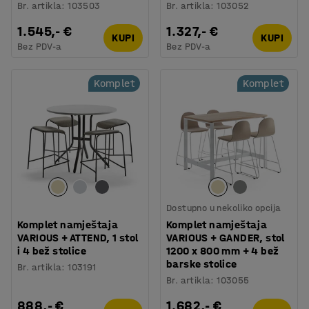
Br. artikla
:
103503
Br. artikla
:
103052
1.545,- €
1.327,- €
KUPI
KUPI
Bez PDV-a
Bez PDV-a
Komplet
Komplet
Dostupno u nekoliko opcija
Komplet namještaja
Komplet namještaja
VARIOUS + ATTEND, 1 stol
VARIOUS + GANDER, stol
i 4 bež stolice
1200 x 800 mm + 4 bež
barske stolice
Br. artikla
:
103191
Br. artikla
:
103055
888,- €
1.682,- €