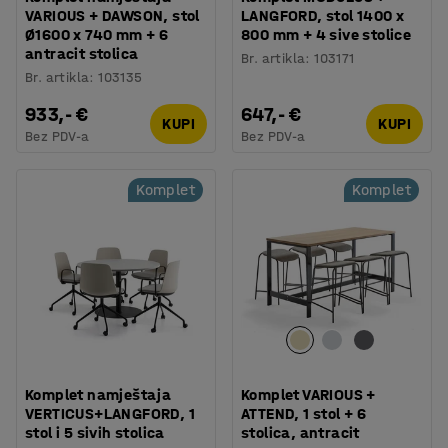
VARIOUS + DAWSON, stol
LANGFORD, stol 1400 x
Ø1600 x 740 mm + 6
800 mm + 4 sive stolice
antracit stolica
Br. artikla
:
103171
Br. artikla
:
103135
933,- €
647,- €
KUPI
KUPI
Bez PDV-a
Bez PDV-a
Komplet
Komplet
Komplet namještaja
Komplet VARIOUS +
VERTICUS+LANGFORD, 1
ATTEND, 1 stol + 6
stol i 5 sivih stolica
stolica, antracit