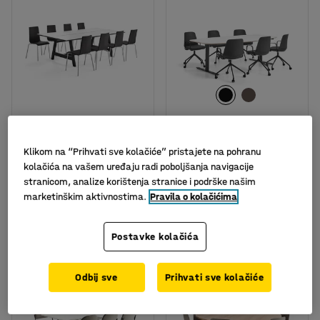
Komplet NOMAD +
Komplet namještaja
MELVILLE, 1 stol + 8
NOVUS + LANGFORD, 1
Klikom na “Prihvati sve kolačiće” pristajete na pohranu
stolica
stol i 6 crnih/antracit
kolačića na vašem uređaju radi poboljšanja navigacije
stolica
Br. artikla
:
103153
stranicom, analize korištenja stranice i podrške našim
Br. artikla
:
103401
marketinškim aktivnostima.
Pravila o kolačićima
1.148,- €
2.349,- €
KUPI
KUPI
Bez PDV-a
Bez PDV-a
Postavke kolačića
Komplet
Komplet
Odbij sve
Prihvati sve kolačiće