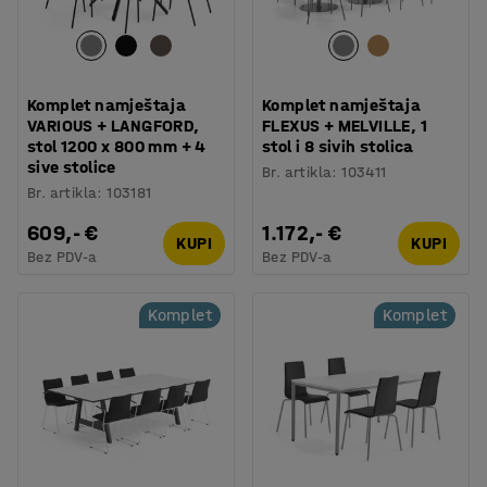
Komplet namještaja
Komplet namještaja
VARIOUS + LANGFORD,
FLEXUS + MELVILLE, 1
stol 1200 x 800 mm + 4
stol i 8 sivih stolica
sive stolice
Br. artikla
:
103411
Br. artikla
:
103181
609,- €
1.172,- €
KUPI
KUPI
Bez PDV-a
Bez PDV-a
Komplet
Komplet