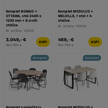
Komplet NOMAD +
Komplet MODULUS +
OTTAWA, stol 2400 x
MELVILLE, 1 stol + 4
1200 mm + 8 crnih
stolice
stolica
Br. artikla
:
103012
Br. artikla
:
103021
3.049,- €
459,- €
KUPI
KUPI
Bez PDV-a
Bez PDV-a
Komplet
Komplet
Komplet namještaja
Komplet MODULUS +