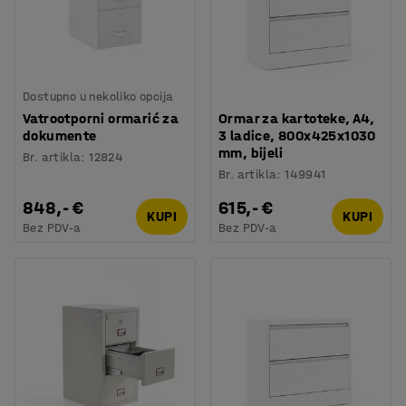
Dostupno u nekoliko opcija
Vatrootporni ormarić za
Ormar za kartoteke, A4,
dokumente
3 ladice, 800x425x1030
mm, bijeli
Br. artikla
:
12824
Br. artikla
:
149941
848,- €
615,- €
KUPI
KUPI
Bez PDV-a
Bez PDV-a