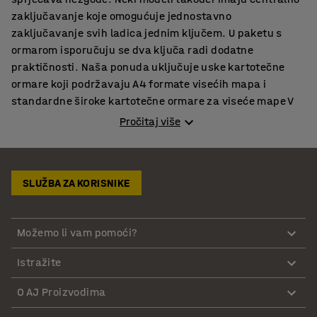
zaključavanje koje omogućuje jednostavno
zaključavanje svih ladica jednim ključem. U paketu s
ormarom isporučuju se dva ključa radi dodatne
praktičnosti. Naša ponuda uključuje uske kartotečne
ormare koji podržavaju A4 formate visećih mapa i
standardne široke kartotečne ormare za viseće mape V
dizajna kako bi zadovoljili specifične potrebe vašeg
Pročitaj više
ureda. Za dodatna rješenja pohrane, istražite našu
kompletnu ponudu u nastavku:
SLUŽBA ZA KORISNIKE
Drveni i metalni kartotečni ormari koji se uklapaju u vaš
ured
U ponudi imamo kartotečne ormare od metala i drva kako
Možemo li vam pomoći?
bismo zadovoljili različite ukuse i stilove u opremanju
Istražite
prostora. Naši metalni kartotečni ormari za viseće mape
A4 formata i viseće mape V dizajna izrađeni su od
O AJ Proizvodima
čeličnog lima i premazani praškastom bojom u suptilnim,
profesionalnim nijansama. Za topliji izgled, tu su i drveni