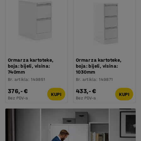
Ormar za kartoteke,
Ormar za kartoteke,
boja: bijeli, visina:
boja: bijeli, visina:
740mm
1030mm
Br. artikla
:
149851
Br. artikla
:
149871
376,- €
433,- €
KUPI
KUPI
Bez PDV-a
Bez PDV-a