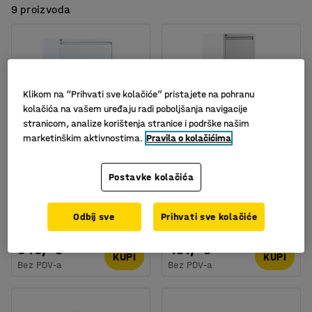
9 proizvoda
Klikom na “Prihvati sve kolačiće” pristajete na pohranu
kolačića na vašem uređaju radi poboljšanja navigacije
stranicom, analize korištenja stranice i podrške našim
marketinškim aktivnostima.
Pravila o kolačićima
Postavke kolačića
Ormar za kartoteke, A4,
Ormar za kartoteke,
4 ladice, 800x425x1320
boja: bijeli, visina:
mm, bijeli
1320mm
Odbij sve
Prihvati sve kolačiće
Br. artikla
:
150051
Br. artikla
:
149891
646,- €
491,- €
KUPI
KUPI
Bez PDV-a
Bez PDV-a