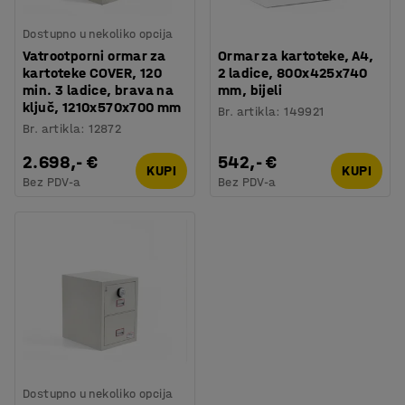
Dostupno u nekoliko opcija
Vatrootporni ormar za
Ormar za kartoteke, A4,
kartoteke COVER, 120
2 ladice, 800x425x740
min. 3 ladice, brava na
mm, bijeli
ključ, 1210x570x700 mm
Br. artikla
:
149921
Br. artikla
:
12872
2.698,- €
542,- €
KUPI
KUPI
Bez PDV-a
Bez PDV-a
Dostupno u nekoliko opcija