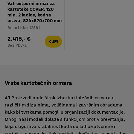
Vatrootporni ormar za
kartoteke COVER, 120
min. 2 ladice, kodna
brava, 824x570x700 mm
Br. artikla
:
12881
2.415,- €
KUPI
Bez PDV-a
Vrste kartotečnih ormara
AJ Proizvodi nude širok izbor kartotečnih ormara u
različitim dizajnima, veličinama i završnim obradama
kako bi tvrtkama pomogli u organizaciji dokumentacije.
Mnogi naši modeli dolaze s funkcijom protiv prevrtanja,
koja osigurava stabilnost kada su ladice otvorene i
sprječava nezgode. Neki modeli također imaju centralno